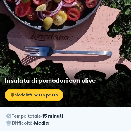
Insalata di pomodori con olive
Modalità passo passo
Tempo totale
15 minuti
Difficoltà
Media