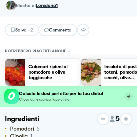
ricetta
di
Loredana1
Salva
·
2
Commenta
POTREBBERO PIACERTI ANCHE...
Calamari ripieni al
Insalata di pas
pomodoro e olive
totani, pomodo
taggiasche
secchi, olive
taggiasche, dat
rucola
Calcola le dosi perfette per la tua dieta!
Clicca qui e scarica l’app olivia!
5
Ingredienti
Pomodori
6
Cipolla
1