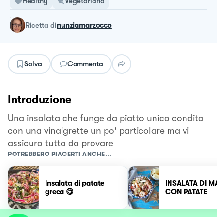
Healthy
Vegetariana
ricetta
di
nunziamarzocco
Salva
Commenta
Introduzione
Una insalata che funge da piatto unico condita
con una vinaigrette un po' particolare ma vi
assicuro tutta da provare
POTREBBERO PIACERTI ANCHE...
Insalata di patate
INSALATA DI M
greca 😋
CON PATATE