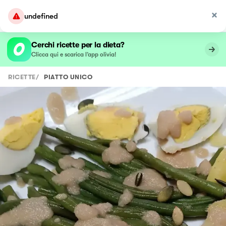
undefined
Cerchi ricette per la dieta?
Clicca qui e scarica l’app olivia!
RICETTE
/
PIATTO UNICO