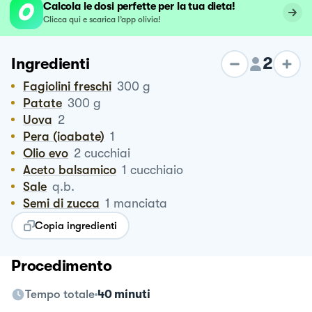
Calcola le dosi perfette per la tua dieta!
Clicca qui e scarica l’app olivia!
2
Ingredienti
Fagiolini freschi
300
g
Patate
300
g
Uova
2
Pera (ioabate)
1
Olio evo
2
cucchiai
Aceto balsamico
1
cucchiaio
Sale
q.b.
Semi di zucca
1
manciata
Copia ingredienti
Procedimento
Tempo totale
40 minuti