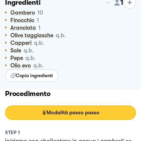
1
Ingredienti
Gambero
10
Finocchio
1
Aranciata
1
Olive taggiasche
q.b.
Capperi
q.b.
Sale
q.b.
Pepe
q.b.
Olio evo
q.b.
Copia ingredienti
Procedimento
Modalità passo passo
STEP
1
Iniziamo con sbollentare in acqua i gamberi( se