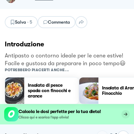
Salva
·
5
Commenta
Introduzione
Antipasto o contorno ideale per le cene estive!
Facile e gustosa da preparare in poco tempo😃
POTREBBERO PIACERTI ANCHE...
Insalata di pesce
Insalata di Ara
spada con finocchi e
Finocchio
arance
Calcola le dosi perfette per la tua dieta!
Clicca qui e scarica l’app olivia!