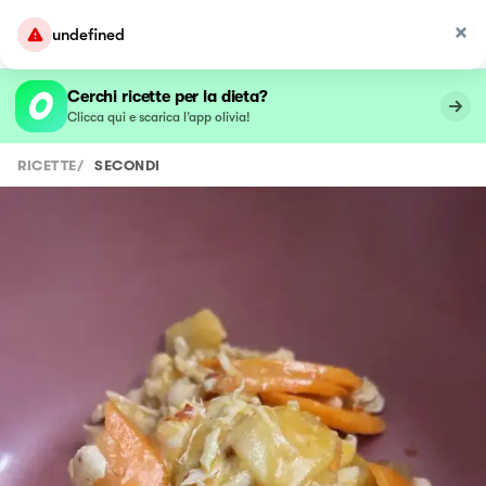
undefined
Cerchi ricette per la dieta?
Clicca qui e scarica l’app olivia!
RICETTE
/
SECONDI