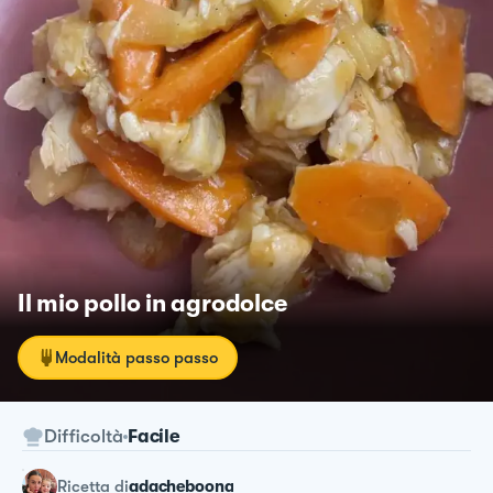
Il mio pollo in agrodolce
Modalità passo passo
Difficoltà
Facile
ricetta
di
adacheboona