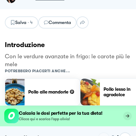
Salva
·
4
Commenta
Introduzione
Con le verdure avanzate in frigo: le carote più le
mele
POTREBBERO PIACERTI ANCHE...
Pollo lesso in
Pollo alle mandorle 😋
agrodolce
Calcola le dosi perfette per la tua dieta!
Clicca qui e scarica l’app olivia!