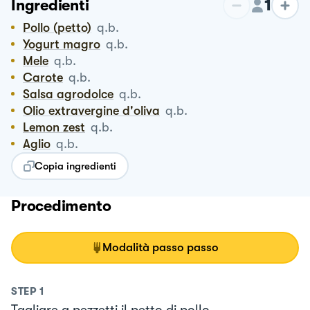
1
Ingredienti
Pollo (petto)
q.b.
Yogurt magro
q.b.
Mele
q.b.
Carote
q.b.
Salsa agrodolce
q.b.
Olio extravergine d'oliva
q.b.
Lemon zest
q.b.
Aglio
q.b.
Copia ingredienti
Procedimento
Modalità passo passo
STEP
1
Tagliare a pezzetti il petto di pollo