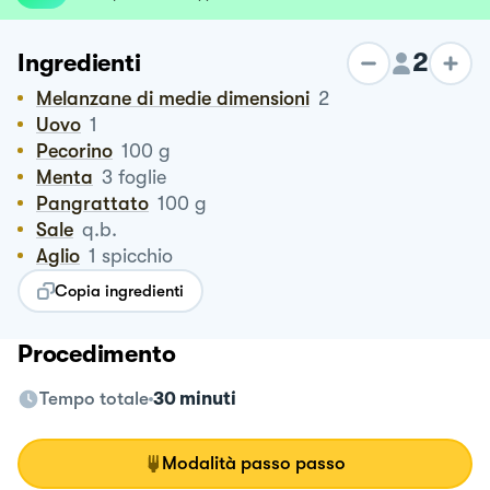
2
Ingredienti
Melanzane di medie dimensioni
2
Uovo
1
Pecorino
100
g
Menta
3
foglie
Pangrattato
100
g
Sale
q.b.
Aglio
1
spicchio
Copia ingredienti
Procedimento
Tempo totale
30 minuti
Modalità passo passo