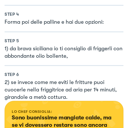
STEP
4
Forma poi delle palline e hai due opzioni:
STEP
5
1) da brava siciliana io ti consiglio di friggerli con
abbondante olio bollente,
STEP
6
2) se invece come me eviti le fritture puoi
cuocerle nella friggitrice ad aria per 14 minuti,
girandole a metà cottura.
LO CHEF CONSIGLIA:
Sono buonissime mangiate calde, ma 
se vi dovessero restare sono ancora 