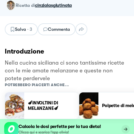
ricetta
di
cinzialasglutinata
Salva
·
3
Commenta
Introduzione
Nella cucina siciliana ci sono tantissime ricette
con le mie amate melanzane e queste non
potete perdervele
POTREBBERO PIACERTI ANCHE...
🍆INVOLTINI DI
Polpette di me
MELANZANE🍆
Calcola le dosi perfette per la tua dieta!
Clicca qui e scarica l’app olivia!