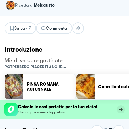
ricetta
di
Melagusto
Salva
·
7
Commenta
Introduzione
Mix di verdure gratinate
POTREBBERO PIACERTI ANCHE...
PINSA ROMANA
Cannelloni aut
AUTUNNALE
Calcola le dosi perfette per la tua dieta!
Clicca qui e scarica l’app olivia!