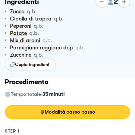
2
Ingredienti
Zucca
q.b.
Cipolla di tropea
q.b.
Peperoni
q.b.
Patate
q.b.
Mix di aromi
q.b.
Parmigiano reggiano dop
q.b.
Zucchine
q.b.
Copia ingredienti
Procedimento
Tempo totale
35 minuti
Modalità passo passo
STEP
1