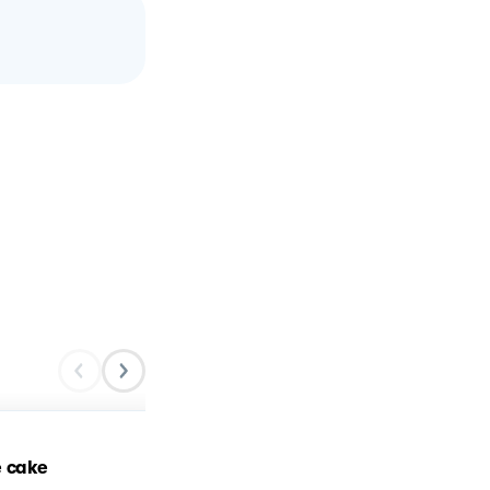
e cake
Mug cake cappuccino