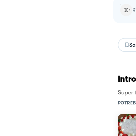
Sa
Intr
Super 
POTREB