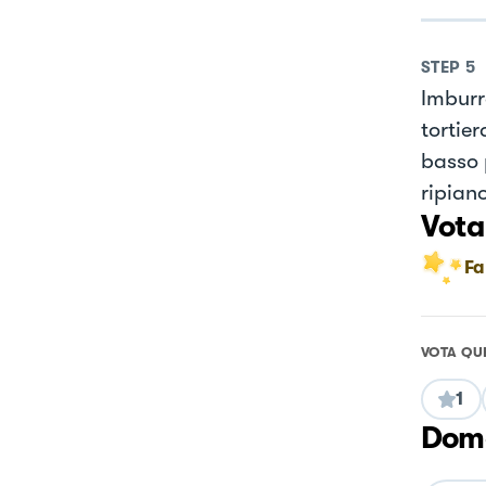
STEP
5
Imburr
tortier
basso 
ripiano
Vota
Fa
VOTA QU
1
Doma