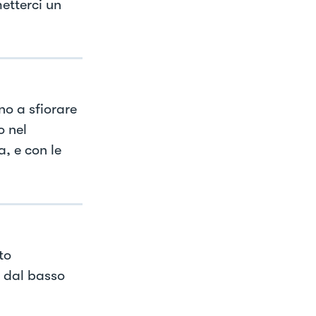
etterci un
ino a sfiorare
o nel
a, e con le
.
to
 dal basso