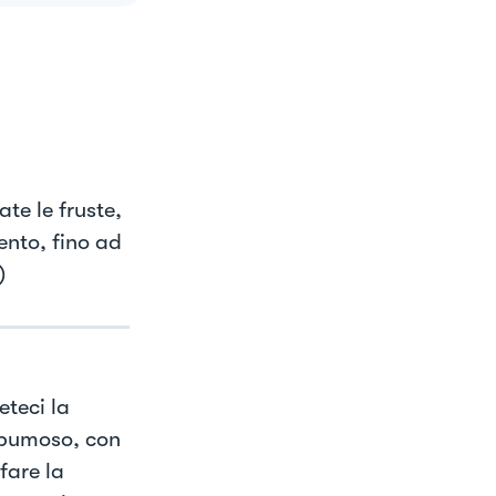
te le fruste,
ento, fino ad
)
eteci la
 spumoso, con
fare la