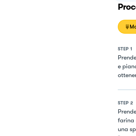
Proc
Mo
STEP
1
Prende
e pian
ottene
STEP
2
Prende
farina
una spa