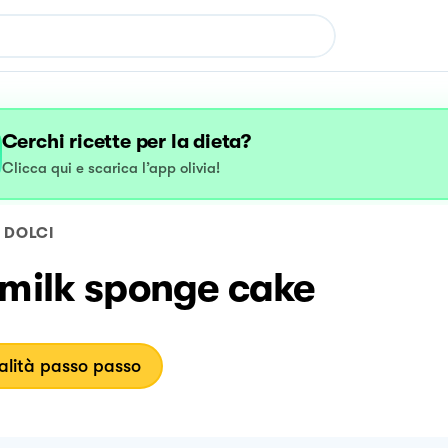
Cerchi ricette per la dieta?
Clicca qui e scarica l’app olivia!
DOLCI
 milk sponge cake
lità passo passo