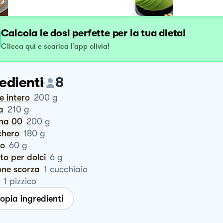
Calcola le dosi perfette per la tua dieta!
Clicca qui e scarica l’app olivia!
edienti
8
te intero
200
g
a
210
g
ina 00
200
g
chero
180
g
ro
60
g
vito per dolci
6
g
one scorza
1
cucchiaio
1
pizzico
opia ingredienti