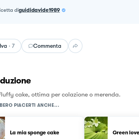
ricetta
di
guididavide1989
lva
·
7
Commenta
oduzione
fluffy cake, ottima per colazione o merenda.
BERO PIACERTI ANCHE...
La mia sponge cake
Green lov