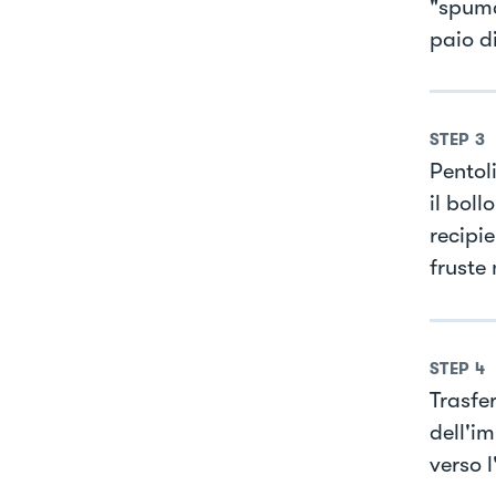
"spuma
paio d
STEP
3
Pentoli
il boll
recipie
fruste
STEP
4
Trasfer
dell'i
verso 