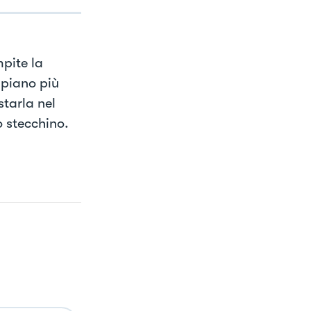
mpite la
ipiano più
tarla nel
o stecchino.