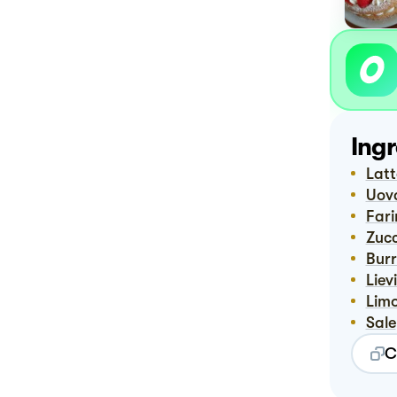
Ingr
Lat
Uov
Far
Zuc
Bur
Lie
Lim
Sale
C