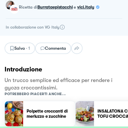
ricetta
di
Burrataepistacchi
e
vici.italy
In collaborazione con
VG Italy
Salva
·
1
Commenta
Introduzione
Un trucco semplice ed efficace per rendere i
gyoza croccantissimi.
POTREBBERO PIACERTI ANCHE...
Polpette croccanti di
INSALATONA 
merluzzo e zucchine
TOFU CROCCA