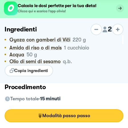
Calcola le dosi perfette per la tua dieta!
Clicca qui e scarica l’app olivia!
2
Ingredienti
Gyoza con gamberi di Viči
220
g
Amido di riso o di mais
1
cucchiaio
Acqua
50
g
Olio di semi di sesamo
q.b.
Copia ingredienti
Procedimento
Tempo totale
15 minuti
Modalità passo passo