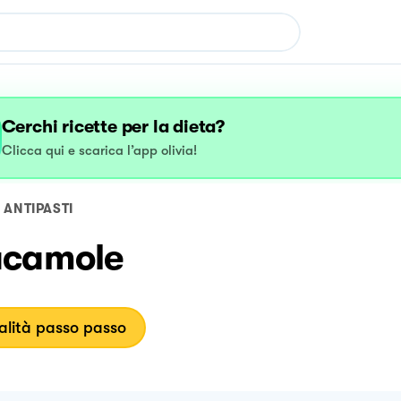
Cerchi ricette per la dieta?
Clicca qui e scarica l’app olivia!
ANTIPASTI
camole
lità passo passo