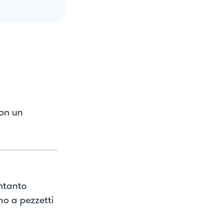
con un
ntanto
o a pezzetti