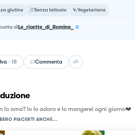
za glutine
Senza lattosio
Vegetariana
ricetta
di
Le_ricette_di_Romina_
lva
·
18
Commenta
oduzione
n lo ama? Io lo adoro e lo mangerei ogni giorno❤️
BERO PIACERTI ANCHE...