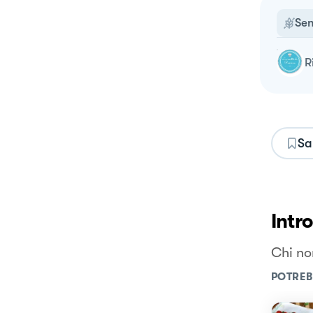
Sen
Sa
Intr
Chi no
POTREB