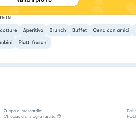
ne vi aspetto ❤️
TE IN
cotture
Aperitivo
Brunch
Buffet
Cena con amici
mbini
Piatti freschi
Zuppa di moscardini
Pall
Chiocciola di sfoglia farcita 😋
POL