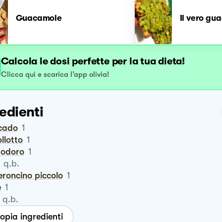
Guacamole
Il vero gu
Calcola le dosi perfette per la tua dieta!
Clicca qui e scarica l’app olivia!
edienti
ocado
1
ollotto
1
modoro
1
q.b.
eroncino piccolo
1
e
1
q.b.
opia ingredienti