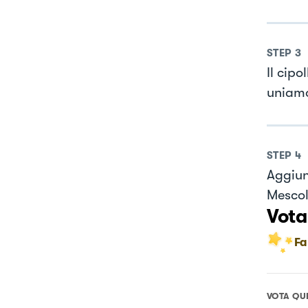
STEP
3
Il cipo
uniamo
STEP
4
Aggiun
Mescol
Vota
Fa
VOTA QU