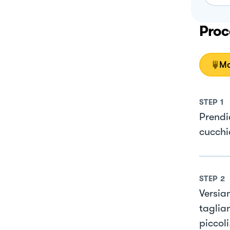
Proc
Mo
STEP
1
Prendi
cucchi
STEP
2
Versia
taglia
piccoli