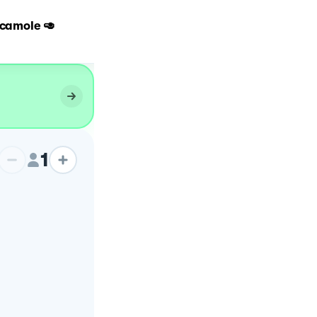
acamole 🥑
Guacamole
1