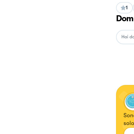
1
Doma
Sono
solo
atti