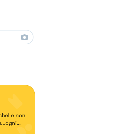
chel e non
...ogni
 mie