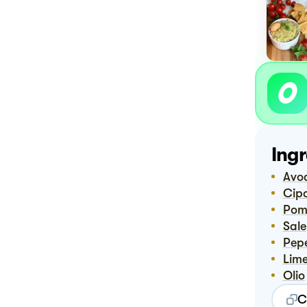
Ingr
Av
Cip
Po
Sale
Pep
Lim
Olio
C