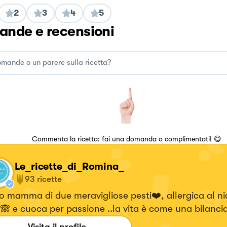
2
3
4
5
nde e recensioni
Commenta la ricetta: fai una domanda o complimentati! 😋
Le_ricette_di_Romina_
93
ricette
 mamma di due meravigliose pesti❤️, allergica al ni
🙈 e cuoca per passione ..la vita è come una bilancia
mo è prezioso...carpe diem .se avete voglia seguite le
Visita il profilo