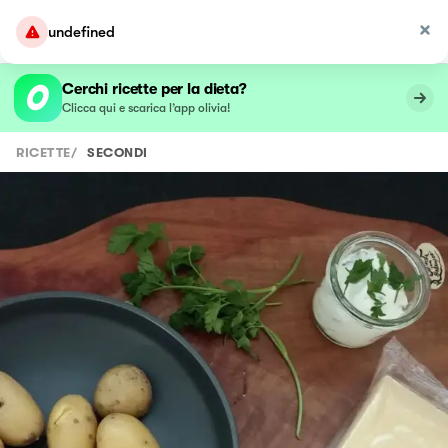
undefined
Cerchi ricette per la dieta?
Clicca qui e scarica l’app olivia!
RICETTE
/
SECONDI