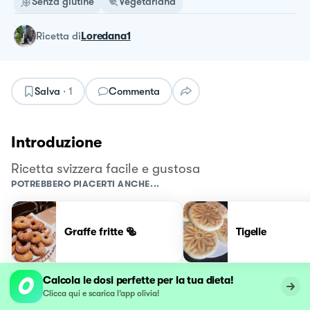
Senza glutine
Vegetariana
ricetta
di
Loredana1
Salva
·
1
Commenta
Introduzione
Ricetta svizzera facile e gustosa
POTREBBERO PIACERTI ANCHE...
Graffe fritte 🥯
Tigelle
Calcola le dosi perfette per la tua dieta!
Clicca qui e scarica l’app olivia!