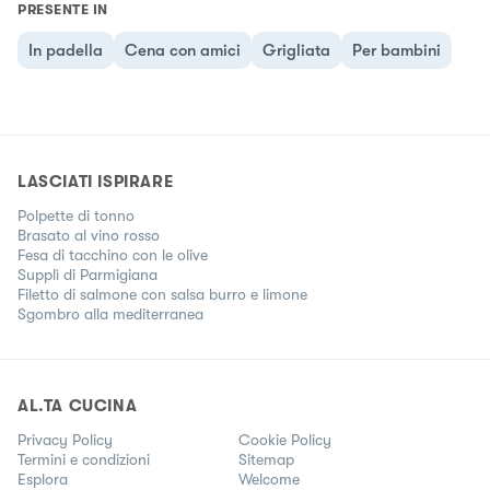
PRESENTE IN
In padella
Cena con amici
Grigliata
Per bambini
LASCIATI ISPIRARE
Polpette di tonno
Brasato al vino rosso
Fesa di tacchino con le olive
Supplì di Parmigiana
Filetto di salmone con salsa burro e limone
Sgombro alla mediterranea
AL.TA CUCINA
Privacy Policy
Cookie Policy
Termini e condizioni
Sitemap
Esplora
Welcome