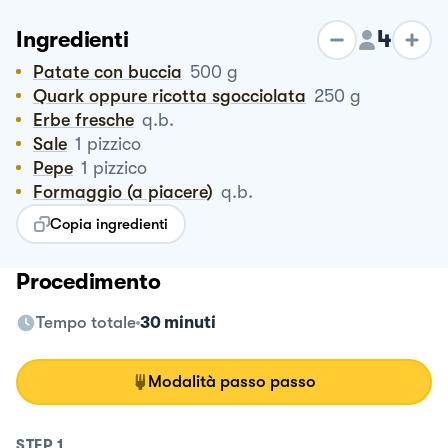
4
Ingredienti
Patate con buccia
500
g
Quark oppure ricotta sgocciolata
250
g
Erbe fresche
q.b.
Sale
1
pizzico
Pepe
1
pizzico
Formaggio (a piacere)
q.b.
Copia ingredienti
Procedimento
Tempo totale
30 minuti
Modalità passo passo
STEP
1