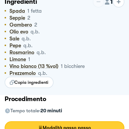
1
Ingredienti
Spada
1
fetta
Seppie
2
Gambero
2
Olio evo
q.b.
Sale
q.b.
Pepe
q.b.
Rosmarino
q.b.
Limone
1
Vino bianco (13 %vol)
1
bicchiere
Prezzemolo
q.b.
Copia ingredienti
Procedimento
Tempo totale
20 minuti
Modalità passo passo