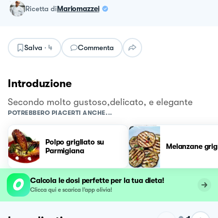
ricetta
di
Mariomazzei
Salva
·
4
Commenta
Introduzione
Secondo molto gustoso,delicato, e elegante
POTREBBERO PIACERTI ANCHE...
Polpo grigliato su
Melanzane grig
Parmigiana
Calcola le dosi perfette per la tua dieta!
Clicca qui e scarica l’app olivia!