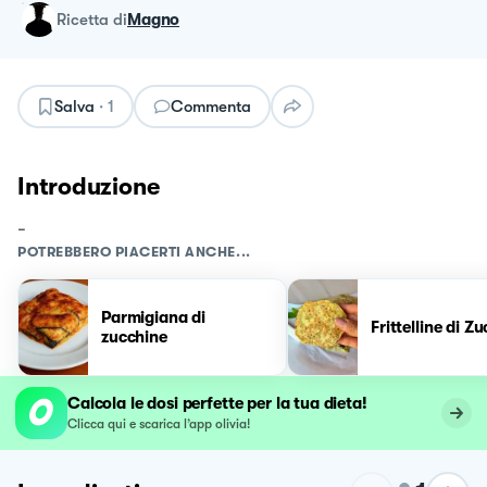
ricetta
di
Magno
Salva
·
1
Commenta
Introduzione
-
POTREBBERO PIACERTI ANCHE...
Parmigiana di
Frittelline di Z
zucchine
Calcola le dosi perfette per la tua dieta!
Clicca qui e scarica l’app olivia!