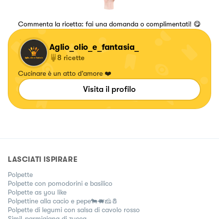
Commenta la ricetta: fai una domanda o complimentati! 😋
Aglio_olio_e_fantasia_
8
ricette
Cucinare è un atto d’amore ❤️
Visita il profilo
LASCIATI ISPIRARE
Polpette
Polpette con pomodorini e basilico
Polpette as you like
Polpettine alla cacio e pepe🐄🐖🧀🧂
Polpette di legumi con salsa di cavolo rosso
Simil-parmigiana di zucca