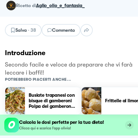
ricetta
di
Aglio_olio_e_fantasia_
Salva
·
38
Commenta
Introduzione
Secondo facile e veloce da preparare che vi farà
leccare i baffi!!
POTREBBERO PIACERTI ANCHE...
Busiate trapanesi con
bisque di gamberoni
Frittelle al limo
Polpa del gamberone,
ciliegino, pistacchi e
crumble di pane
Calcola le dosi perfette per la tua dieta!
aromatizzato al
prezzemolo
Clicca qui e scarica l’app olivia!