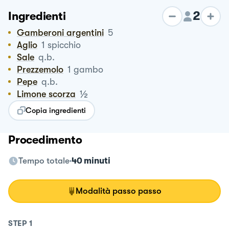
2
Ingredienti
Gamberoni argentini
5
Aglio
1
spicchio
Sale
q.b.
Prezzemolo
1
gambo
Pepe
q.b.
½
Limone scorza
Copia ingredienti
Procedimento
Tempo totale
40 minuti
Modalità passo passo
STEP
1