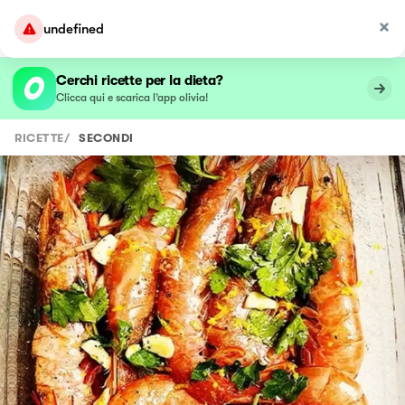
undefined
Cerchi ricette per la dieta?
Clicca qui e scarica l’app olivia!
RICETTE
/
SECONDI