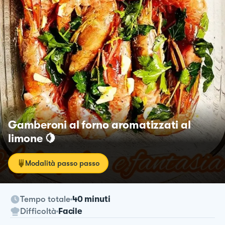
Gamberoni al forno aromatizzati al
limone 🍋
Modalità passo passo
Tempo totale
40 minuti
Difficoltà
Facile