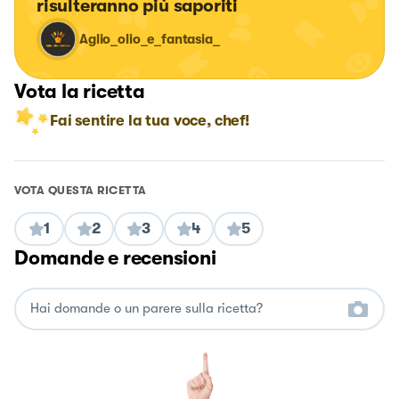
risulteranno più saporiti
Aglio_olio_e_fantasia_
Vota la ricetta
Fai sentire la tua voce, chef!
VOTA QUESTA RICETTA
1
2
3
4
5
Domande e recensioni