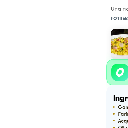
Una ri
POTREB
Ingr
Ga
Far
Acq
Oli