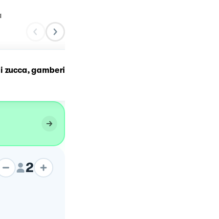
a
i zucca, gamberi
Polpette di zucca e
zafferano 🎃
2