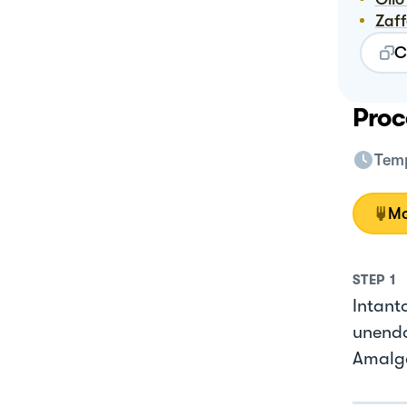
Zaf
C
Proc
Temp
Mo
STEP
1
Intanto
unendo
Amalga