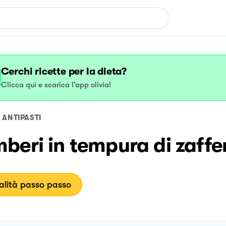
Cerchi ricette per la dieta?
Clicca qui e scarica l’app olivia!
ANTIPASTI
beri in tempura di zaffe
lità passo passo