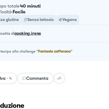
40 minuti
po totale
Facile
ficoltà
za glutine
Senza lattosio
Vegana
ricetta
di
cooking.irene
rtecipa alla challenge
"
Fantasia zafferano
"
lva
·
4
Commenta
oduzione