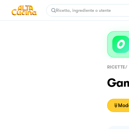
RICETTE
/
Gam
Moda