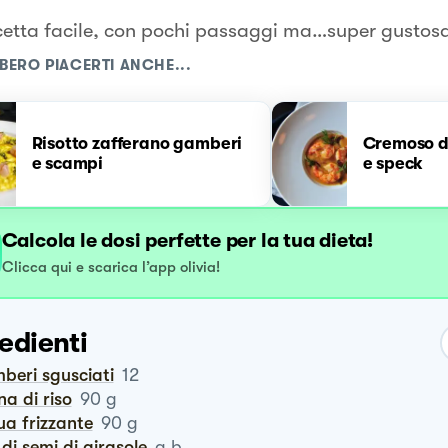
cetta facile, con pochi passaggi ma…super gustos
BERO PIACERTI ANCHE...
Risotto zafferano gamberi
Cremoso d
e scampi
e speck
Calcola le dosi perfette per la tua dieta!
Clicca qui e scarica l’app olivia!
edienti
mberi sgusciati
12
ina di riso
90
g
ua frizzante
90
g
o di semi di girasole
q.b.