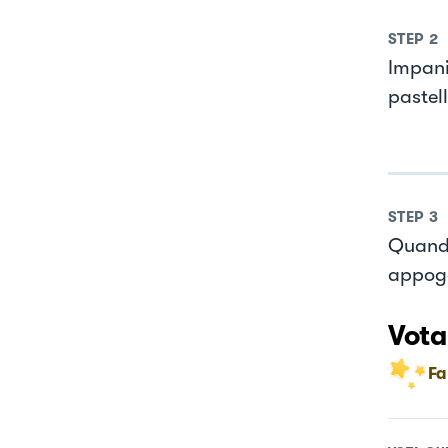
STEP
2
Impani
pastel
STEP
3
Quando
appogg
Vota
Fa