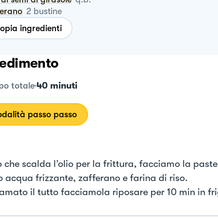
ferano
2
bustine
opia ingredienti
edimento
40 minuti
o totale
dalità passo passo
 che scalda l’olio per la frittura, facciamo la paste
 acqua frizzante, zafferano e farina di riso.
mato il tutto facciamola riposare per 10 min in fr