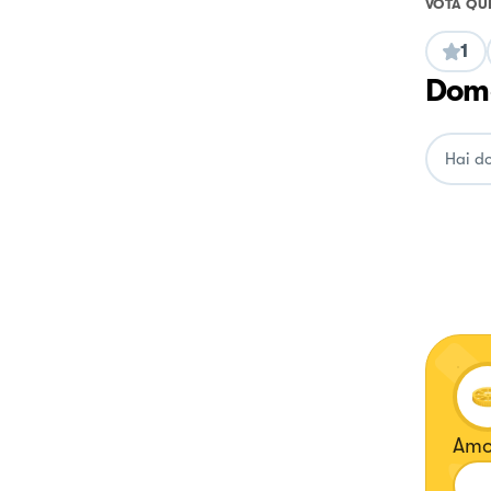
VOTA QU
1
Doma
Amo