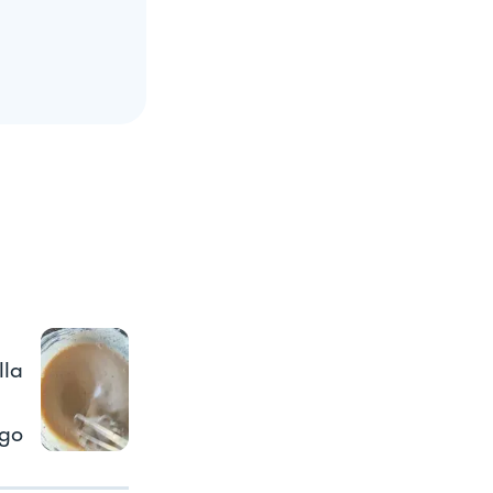
lla
igo