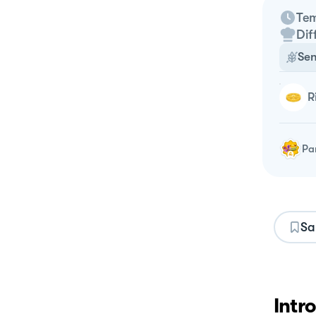
Tem
Dif
Sen
Pa
Sa
Intr