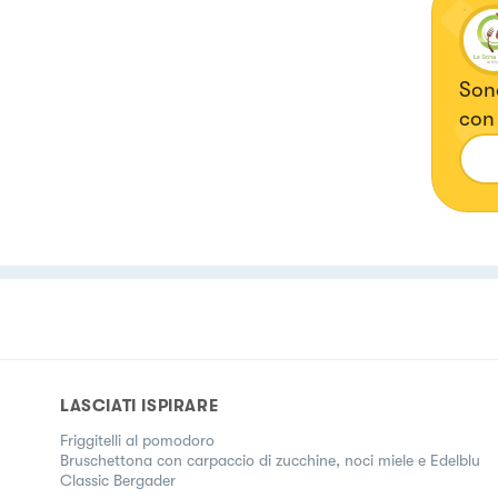
Sono
con 
dà m
cono
batt
LASCIATI ISPIRARE
Friggitelli al pomodoro
Bruschettona con carpaccio di zucchine, noci miele e Edelblu
Classic Bergader