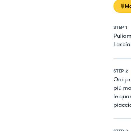
Mo
STEP
1
Puliamo
Lascia
STEP
2
Ora pr
più ma
le qua
piacci