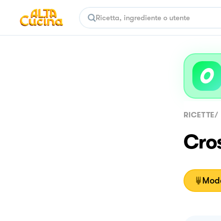
RICETTE
/
Cros
Moda