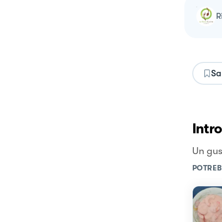
Sa
Intr
Un gus
POTREB