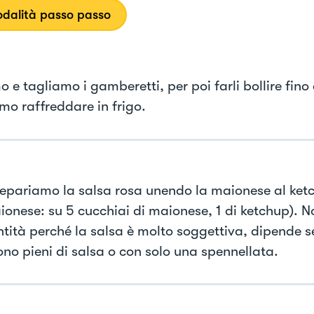
dalità passo passo
 e tagliamo i gamberetti, per poi farli bollire fino
mo raffreddare in frigo.
epariamo la salsa rosa unendo la maionese al ket
ionese: su 5 cucchiai di maionese, 1 di ketchup). 
ntità perché la salsa è molto soggettiva, dipende se
ono pieni di salsa o con solo una spennellata.