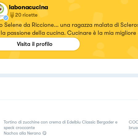
labonacucina
20
ricette
 Selene da Riccione... una ragazza malata di Scleros
la passione della cucina. Cucinare è la mia migliore 
odo di sentirmi soddisfatta e fiera! Clicca il link in b
Visita il profilo
scermi meglio! Entra nella mia vita, lasciati raccont
aglia, i miei sogni e le mie speranze!
Tortino di zucchine con crema di Edelblu Classic Bergader e
COC
speck croccante
brusc
Nachos alla Nerano 😋