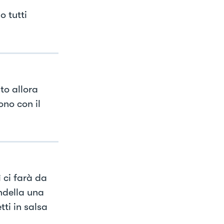
 tutti
to allora
ono con il
 ci farà da
ndella una
ti in salsa