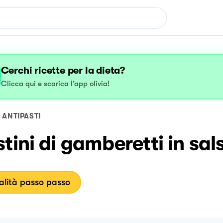
Cerchi ricette per la dieta?
Clicca qui e scarica l’app olivia!
ANTIPASTI
tini di gamberetti in sal
lità passo passo