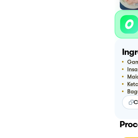
Ingr
Ga
Ins
Ma
Ket
Bag
C
Proc