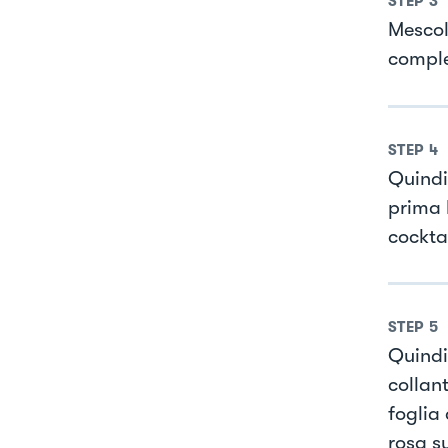
STEP
3
Mescol
comple
STEP
4
Quindi
prima 
cockta
STEP
5
Quindi
collan
foglia 
rosa su