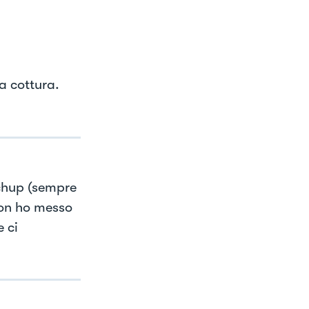
 a cottura.
chup (sempre
Non ho messo
 ci