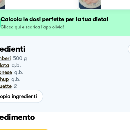
Calcola le dosi perfette per la tua dieta!
Clicca qui e scarica l’app olivia!
edienti
mberi
500
g
alata
q.b.
ionese
q.b.
chup
q.b.
uette
2
opia ingredienti
edimento