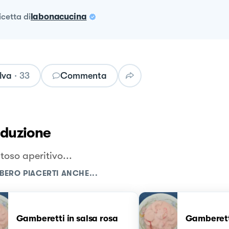
ricetta
di
labonacucina
lva
·
33
Commenta
oduzione
toso aperitivo...
BERO PIACERTI ANCHE...
Gamberetti in salsa rosa
Gamberetti