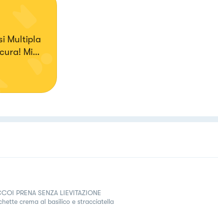
i Multipla
cura! Mi
io per
are la mia
COI PRENA SENZA LIEVITAZIONE
hette crema al basilico e stracciatella