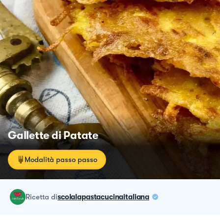
Gallette di Patate
Modalità passo passo
ricetta
di
scolalapastacucinaitaliana