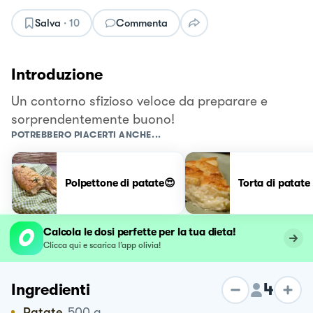
Salva
·
10
Commenta
Introduzione
Un contorno sfizioso veloce da preparare e
sorprendentemente buono!
POTREBBERO PIACERTI ANCHE...
Polpettone di patate😍
Torta di patate
Calcola le dosi perfette per la tua dieta!
Clicca qui e scarica l’app olivia!
4
Ingredienti
Patate
500
g