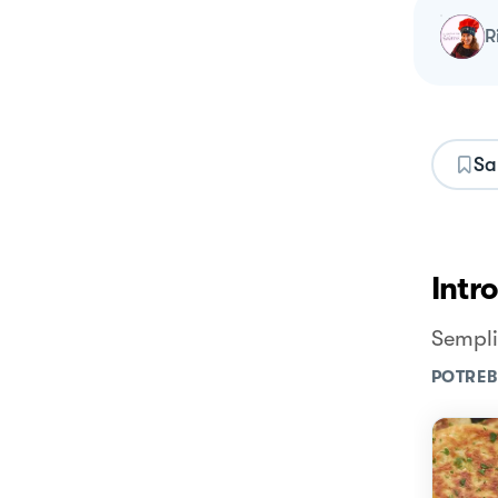
Sa
Intr
Semplic
POTREB