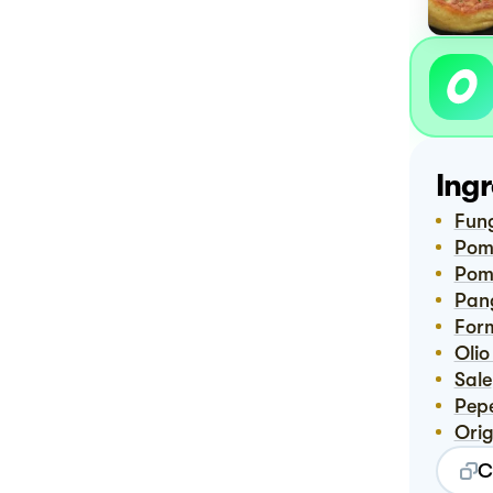
Ingr
Fun
Pom
Pom
Pa
Fo
Oli
Sale
Pep
Or
C