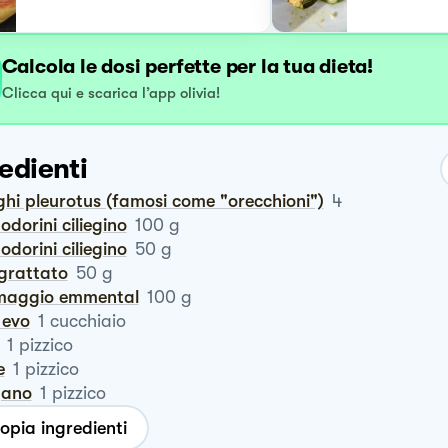
Calcola le dosi perfette per la tua dieta!
Clicca qui e scarica l’app olivia!
edienti
ghi pleurotus (famosi come "orecchioni")
4
odorini ciliegino
100
g
odorini ciliegino
50
g
ngrattato
50
g
rmaggio emmental
100
g
o evo
1
cucchiaio
1
pizzico
e
1
pizzico
igano
1
pizzico
opia ingredienti