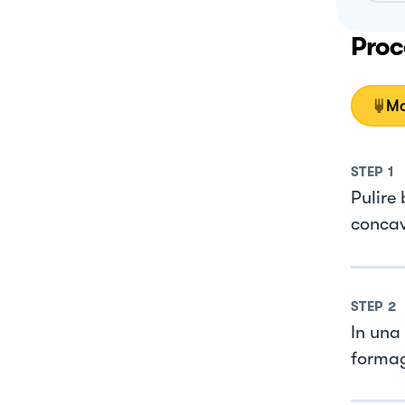
Proc
Mo
STEP
1
Pulire 
concav
STEP
2
In una 
formag