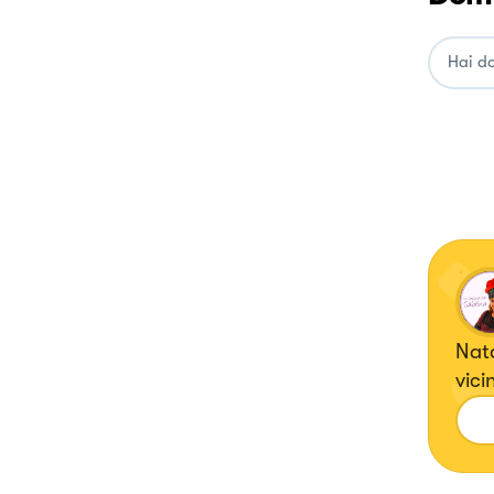
Nata
vici
per 