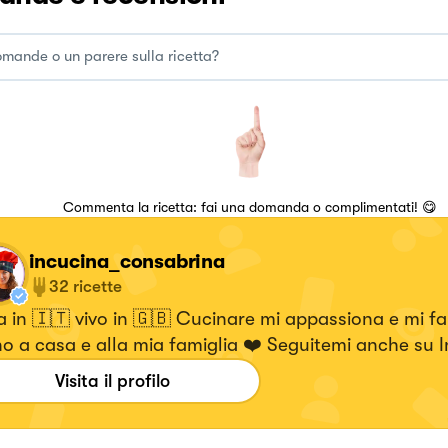
Commenta la ricetta: fai una domanda o complimentati! 😋
incucina_consabrina
32
ricette
 in 🇮🇹 vivo in 🇬🇧 Cucinare mi appassiona e mi fa
no a casa e alla mia famiglia ❤️ Seguitemi anche su
saperne di piu'
Visita il profilo