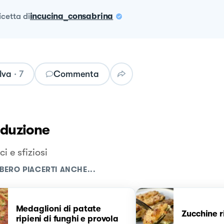
ricetta
di
incucina_consabrina
lva
·
7
Commenta
oduzione
i e sfiziosi
BERO PIACERTI ANCHE...
Medaglioni di patate
Zucchine r
ripieni di funghi e provola