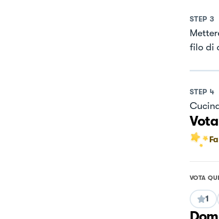
STEP
3
Metter
filo di
STEP
4
Cucina
Vota
Fa
VOTA QU
1
Doma