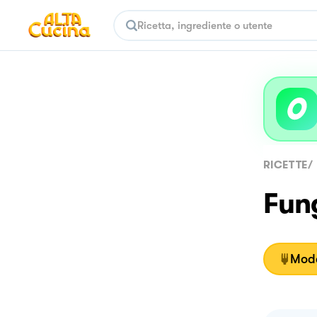
RICETTE
/
Fung
Moda