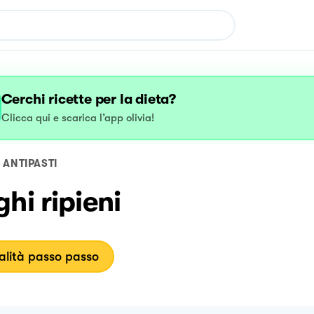
Cerchi ricette per la dieta?
Clicca qui e scarica l’app olivia!
ANTIPASTI
hi ripieni
lità passo passo