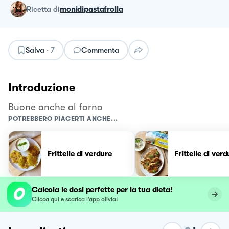
ricetta
di
monidipastafrolla
Salva
·
7
Commenta
Introduzione
Buone anche al forno
POTREBBERO PIACERTI ANCHE...
Frittelle di verdure
Frittelle di ver
Calcola le dosi perfette per la tua dieta!
Clicca qui e scarica l’app olivia!