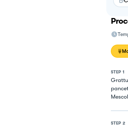
C
Proc
Temp
Mo
STEP
1
Grattu
pancet
Mescol
STEP
2