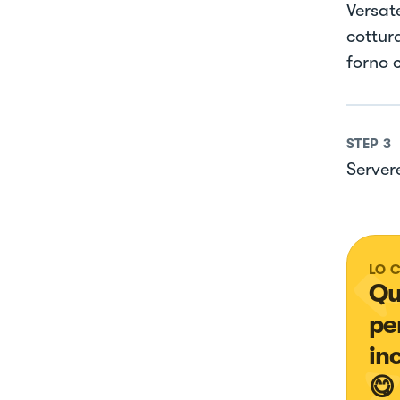
Versate
cottura
forno 
STEP
3
Server
LO 
Qu
pe
in
😋