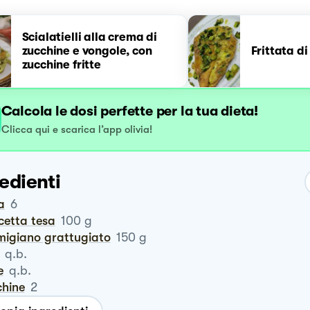
Scialatielli alla crema di
zucchine e vongole, con
Frittata d
zucchine fritte
Calcola le dosi perfette per la tua dieta!
Clicca qui e scarica l’app olivia!
edienti
a
6
cetta tesa
100
g
rmigiano grattugiato
150
g
q.b.
e
q.b.
chine
2