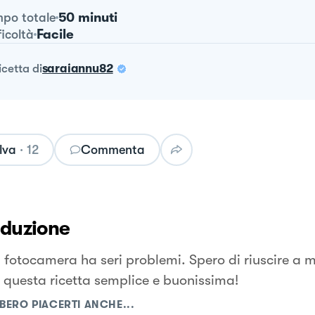
50 minuti
po totale
Facile
ficoltà
ricetta
di
saraiannu82
lva
·
12
Commenta
oduzione
 fotocamera ha seri problemi. Spero di riuscire a m
 questa ricetta semplice e buonissima!
BERO PIACERTI ANCHE...