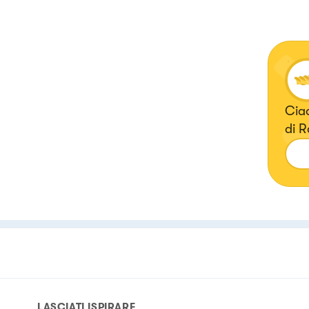
Ciao
di R
ades
piat
impa
piet
Re! 
pote
tant
LASCIATI ISPIRARE