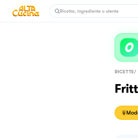
RICETTE
/
Frit
Moda