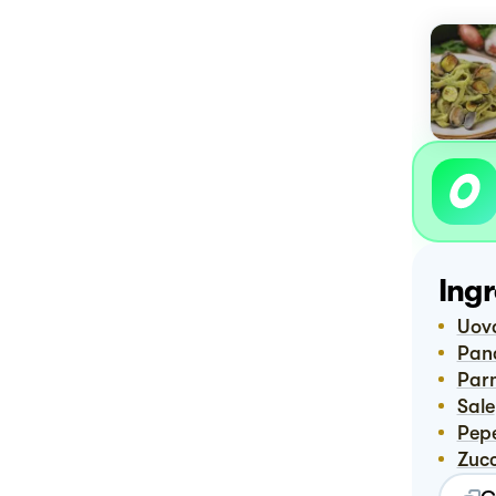
Ingr
Uov
Pan
Pa
Sale
Pep
Zuc