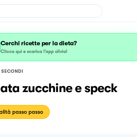
Cerchi ricette per la dieta?
Clicca qui e scarica l’app olivia!
SECONDI
tata zucchine e speck
lità passo passo