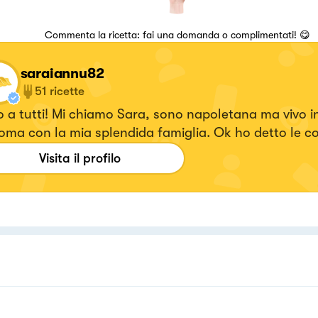
Commenta la ricetta: fai una domanda o complimentati! 😋
saraiannu82
51
ricette
 a tutti! Mi chiamo Sara, sono napoletana ma vivo i
oma con la mia splendida famiglia. Ok ho detto le c
so passo a quelle importanti! Adoro cucinare, sper
Visita il profilo
ti nuovi (i migliori sono gli "svuotafrigo") assaggiarli 
rare trucchi e trucchetti che possono rendere anche
anze piu' semplici in qualcosa che potrebbe andare d
Il mondo della cucina e' un mix tra arte e scienza e i
r dare un piccolo contributo e di continuare ad imp
o. Ed ora ai fornelli!!!🥐🥩🍕🦞🥂