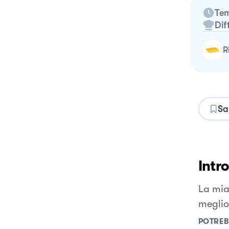
Tem
Dif
Sa
Intr
La mia
meglio
POTREB