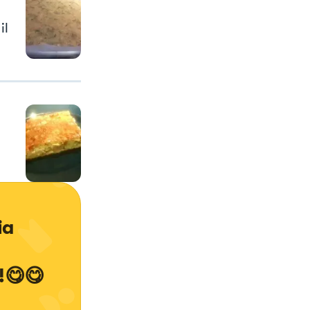
il
ia 
 
!😋😋