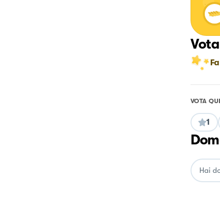
Vota
Fa
VOTA QU
1
Doma