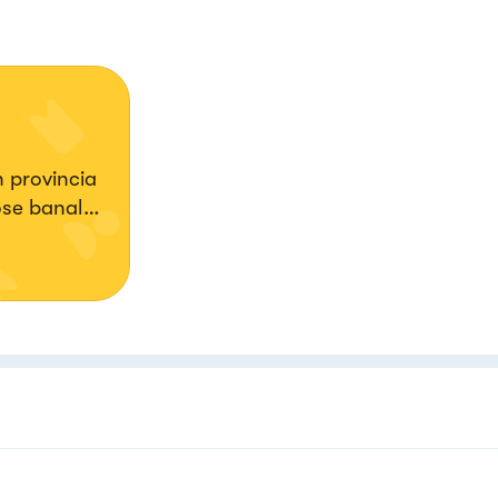
n provincia
ose banali
imentare
ed
 le
avanti al
o spero di
arare