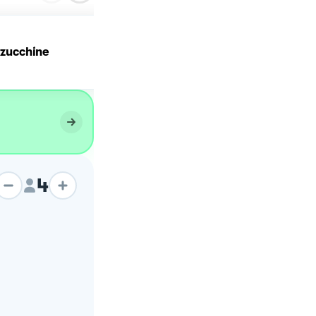
i zucchine
Frittata di zucchine
4