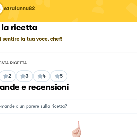
saraiannu82
 la ricetta
i sentire la tua voce, chef!
ESTA RICETTA
2
3
4
5
nde e recensioni