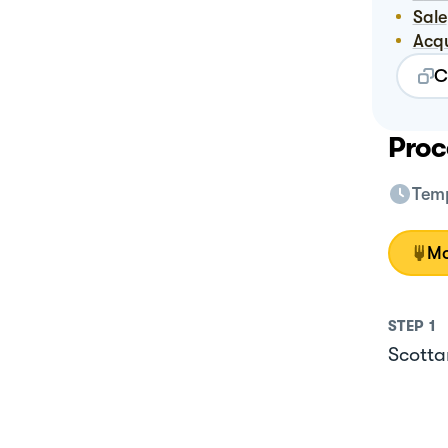
Sale
Acq
C
Proc
Temp
Mo
STEP
1
Scottar