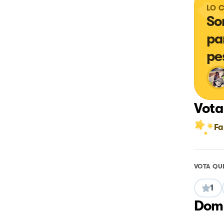
LO 
So
pa
pes
Vota
Fa
VOTA QU
1
Doma