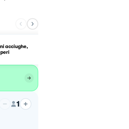
ni acciughe,
Scaloppine di vitella oliv
pperi
capperi e origano
1