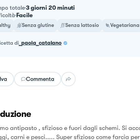
3 giorni 20 minuti
po totale
Facile
ficoltà
lthy
Senza glutine
Senza lattosio
Vegetariana
ricetta
di
_paola_catalano
lva
Commenta
oduzione
imo antipasto , sfizioso e fuori dagli schemi. Si 
i, carni e pesci..... Super sfizioso come farcia per