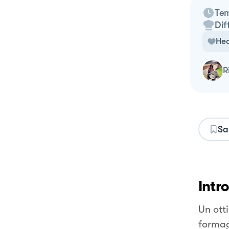
Tem
Dif
Hea
Sa
Intr
Un ott
formagg