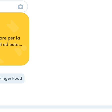
are per la
i ed esteri,
Finger Food