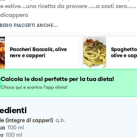
e estive...una ricetta da provare ....a costi zero.....
edicappero
BERO PIACERTI ANCHE...
Paccheri Baccalà, olive
Spaghetto
nere e capperi
olive e ca
Calcola le dosi perfette per la tua dieta!
Clicca qui e scarica l’app olivia!
edienti
lie (integre di capperi)
q.b.
qua
100
ml
to
100
ml