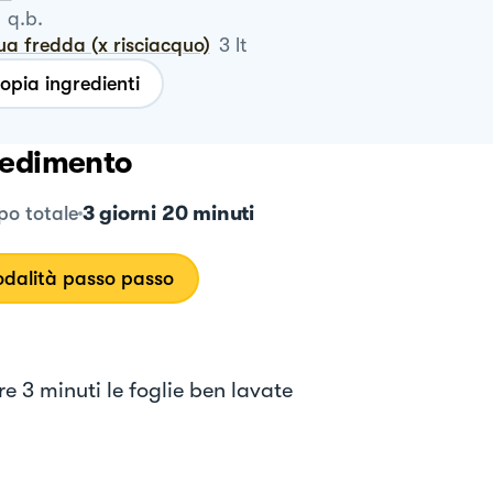
q.b.
ua fredda (x risciacquo)
3
lt
opia ingredienti
edimento
3 giorni 20 minuti
o totale
dalità passo passo
e 3 minuti le foglie ben lavate