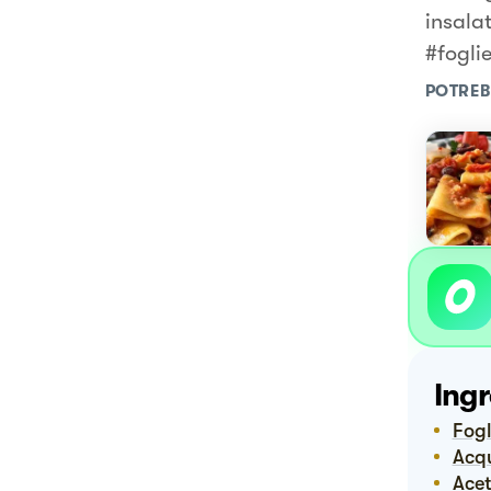
insalat
#fogli
POTREB
Ingr
Fog
Ac
Ace