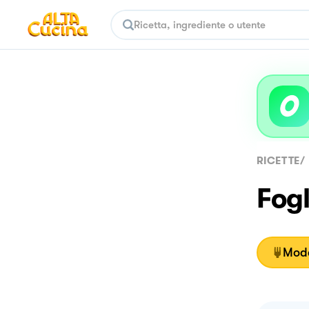
RICETTE
/
Fogl
Moda