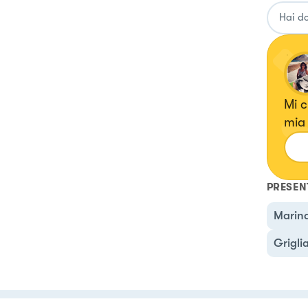
Mi c
mia 
ma amo sperimentare anche ricette con erbe e fiori, confetture e
liqu
PRESEN
Marin
Grigli