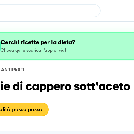
Cerchi ricette per la dieta?
Clicca qui e scarica l’app olivia!
ANTIPASTI
ie di cappero sott'aceto
lità passo passo