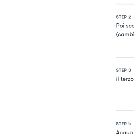
STEP
2
Poi sc
(cambi
STEP
3
il terz
STEP
4
Acqua 