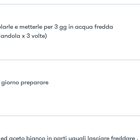
olarle e metterle per 3 gg in acqua fredda
andola x 3 volte)
o giorno preparare
ed aceto bianco in parti uguali lasciare freddare .