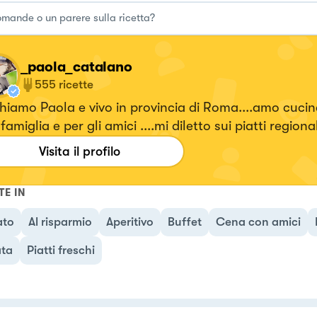
_paola_catalano
555
ricette
hiamo Paola e vivo in provincia di Roma....amo cucin
famiglia e per gli amici ....mi diletto sui piatti regional
Visita il profilo
ori. Seguitemi!!!! Su... #fattierifattiamodomio
TE IN
ato
Al risparmio
Aperitivo
Buffet
Cena con amici
ata
Piatti freschi