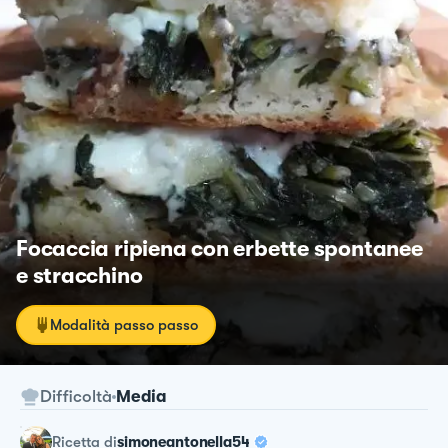
Focaccia ripiena con erbette spontanee
e stracchino
Modalità passo passo
Difficoltà
Media
ricetta
di
simoneantonella54