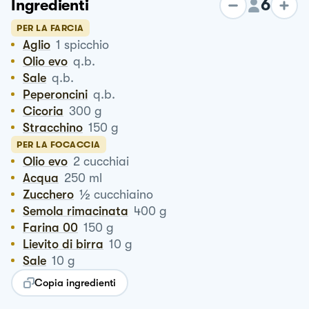
6
Ingredienti
PER LA FARCIA
Aglio
1
spicchio
Olio evo
q.b.
Sale
q.b.
Peperoncini
q.b.
Cicoria
300
g
Stracchino
150
g
PER LA FOCACCIA
Olio evo
2
cucchiai
Acqua
250
ml
½
Zucchero
cucchiaino
Semola rimacinata
400
g
Farina 00
150
g
Lievito di birra
10
g
Sale
10
g
Copia ingredienti