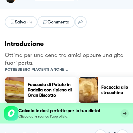
Salva
·
4
Commenta
Introduzione
Ottima per una cena tra amici oppure una gita
fuori porta.
POTREBBERO PIACERTI ANCHE...
Focaccia di Patate in
Focaccia allo
Padella con ripieno di
stracchino
Gran Biscotto
Calcola le dosi perfette per la tua dieta!
Clicca qui e scarica l’app olivia!