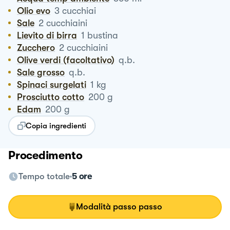
Olio evo
3
cucchiai
Sale
2
cucchiaini
Lievito di birra
1
bustina
Zucchero
2
cucchiaini
Olive verdi (facoltativo)
q.b.
Sale grosso
q.b.
Spinaci surgelati
1
kg
Prosciutto cotto
200
g
Edam
200
g
Copia ingredienti
Procedimento
Tempo totale
5 ore
Modalità passo passo