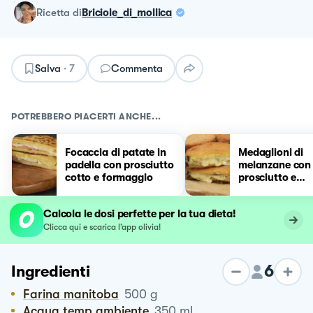
ricetta
di
Briciole_di_mollica
Salva
·
7
Commenta
POTREBBERO PIACERTI ANCHE...
Focaccia di patate in
Medaglioni di
padella con prosciutto
melanzane con
cotto e formaggio
prosciutto e
formaggio
Calcola le dosi perfette per la tua dieta!
Clicca qui e scarica l’app olivia!
6
Ingredienti
Farina manitoba
500
g
Acqua temp ambiente
350
ml