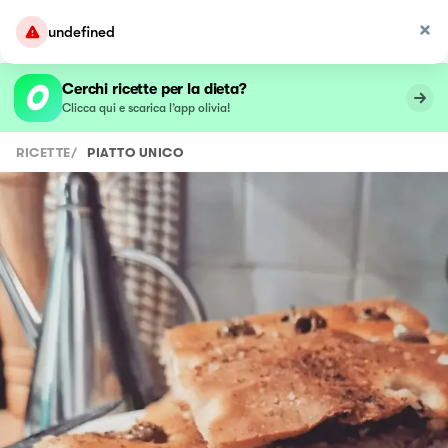
undefined
Cerchi ricette per la dieta?
Clicca qui e scarica l’app olivia!
RICETTE
/
PIATTO UNICO