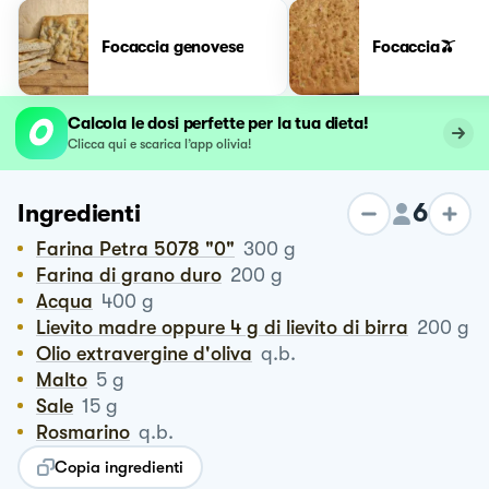
Focaccia genovese
Focaccia🫒
Calcola le dosi perfette per la tua dieta!
Clicca qui e scarica l’app olivia!
6
Ingredienti
Farina Petra 5078 "0"
300
g
Farina di grano duro
200
g
Acqua
400
g
Lievito madre oppure 4 g di lievito di birra
200
g
Olio extravergine d'oliva
q.b.
Malto
5
g
Sale
15
g
Rosmarino
q.b.
Copia ingredienti