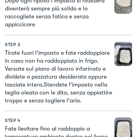
Dopo ogni riposo l'impasto si rilasserà
diventerà sempre più solido e lo
raccogliete senza fatica e senza
appiccicare
STEP
3
Tirate fuori l'impasto e fate raddoppiare
in caso non ha raddoppiato in frigo.
Versate sul piano di lavoro infarinato e
dividete a pezzatura desiderata oppure
lasciate intera.Stendete l'impasto nella
teglia oleata con le dita, senza appiattire
troppo e senza togliere l'aria.
STEP
4
Fate lievitare fino al raddoppio a
temperatura ambiente dentro nel forno