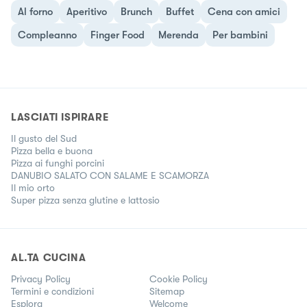
Al forno
Aperitivo
Brunch
Buffet
Cena con amici
Compleanno
Finger Food
Merenda
Per bambini
LASCIATI ISPIRARE
Il gusto del Sud
Pizza bella e buona
Pizza ai funghi porcini
DANUBIO SALATO CON SALAME E SCAMORZA
Il mio orto
Super pizza senza glutine e lattosio
AL.TA CUCINA
Privacy Policy
Cookie Policy
Termini e condizioni
Sitemap
Esplora
Welcome