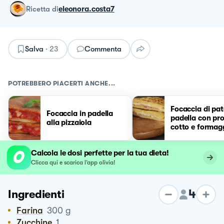
ricetta
di
eleonora.costa7
Salva
·
23
Commenta
POTREBBERO PIACERTI ANCHE...
Focaccia di pat
Focaccia in padella
padella con pro
alla pizzaiola
cotto e formag
Calcola le dosi perfette per la tua dieta!
Clicca qui e scarica l’app olivia!
4
Ingredienti
Farina
300
g
Zucchine
1