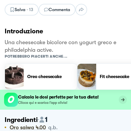
Salva
·
13
Commenta
Introduzione
Una cheesecake bicolore con yogurt greco e
philadelphia active.
POTREBBERO PIACERTI ANCHE...
Oreo cheesecake
Fit cheesecake
Calcola le dosi perfette per la tua dieta!
Clicca qui e scarica l’app olivia!
1
Ingredienti
Oro saiwa 4.00
q.b.