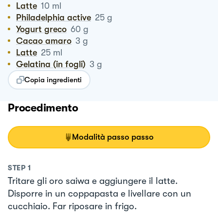
Latte
10
ml
Philadelphia active
25
g
Yogurt greco
60
g
Cacao amaro
3
g
Latte
25
ml
Gelatina (in fogli)
3
g
Copia ingredienti
Procedimento
Modalità passo passo
STEP
1
Tritare gli oro saiwa e aggiungere il latte.
Disporre in un coppapasta e livellare con un
cucchiaio. Far riposare in frigo.