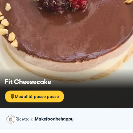
Fit Cheesecake
Modalità passo passo
ricetta
di
Makefoodbehappy