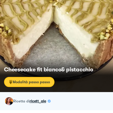
Cheesecake fit bianco& pistacchio
Modalità passo passo
ricetta
di
ricett_ale