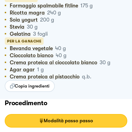
Formaggio spalmabile fitline
175
g
Ricotta magra
240
g
Soia yogurt
200
g
Stevia
30
g
Gelatina
3
fogli
PER LA GANACHE
Bevanda vegetale
40
g
Cioccolato bianco
40
g
Crema proteica al cioccolato bianco
30
g
Agar agar
1
g
Crema proteica al pistacchio
q.b.
Copia ingredienti
Procedimento
Modalità passo passo