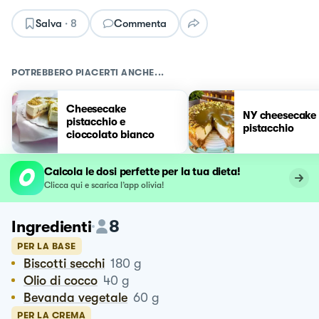
Salva
·
8
Commenta
POTREBBERO PIACERTI ANCHE...
Cheesecake
NY cheesecake 
pistacchio e
pistacchio
cioccolato bianco
Calcola le dosi perfette per la tua dieta!
Clicca qui e scarica l’app olivia!
8
Ingredienti
PER LA BASE
Biscotti secchi
180
g
Olio di cocco
40
g
Bevanda vegetale
60
g
PER LA CREMA