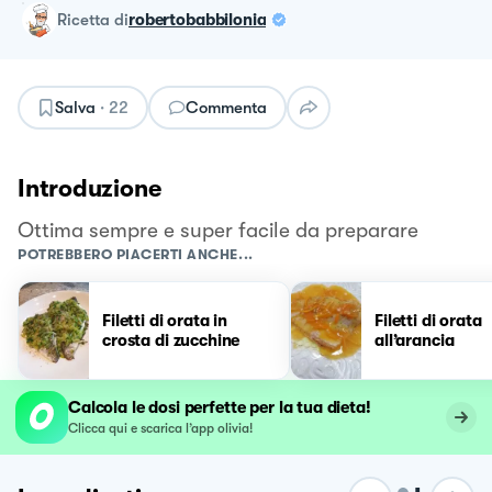
ricetta
di
robertobabbilonia
Salva
·
22
Commenta
Introduzione
Ottima sempre e super facile da preparare
POTREBBERO PIACERTI ANCHE...
Filetti di orata in
Filetti di orata
crosta di zucchine
all’arancia
Calcola le dosi perfette per la tua dieta!
Clicca qui e scarica l’app olivia!