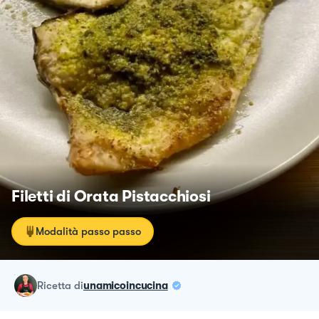
Filetti di Orata Pistacchiosi
Modalità passo passo
ricetta
di
unamicoincucina