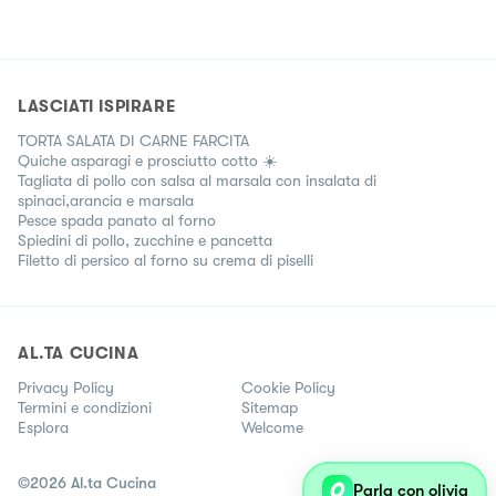
LASCIATI ISPIRARE
TORTA SALATA DI CARNE FARCITA
Quiche asparagi e prosciutto cotto ☀️
Tagliata di pollo con salsa al marsala con insalata di
spinaci,arancia e marsala
Pesce spada panato al forno
Spiedini di pollo, zucchine e pancetta
Filetto di persico al forno su crema di piselli
AL.TA CUCINA
Privacy Policy
Cookie Policy
Termini e condizioni
Sitemap
Esplora
Welcome
©
2026
Al.ta Cucina
Parla con olivia