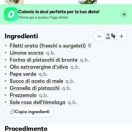
Calcola le dosi perfette per la tua dieta!
Clicca qui e scarica l’app olivia!
4
Ingredienti
Filetti orata (freschi o surgelati)
8
Limone scorza
q.b.
Farina di pistacchi di bronte
q.b.
Olio extravergine d'oliva
q.b.
Pepe verde
q.b.
Succo di aceto di mele
q.b.
Granella di pistacchi
q.b.
Prezzemolo
q.b.
Sale rosa dell'himalaya
q.b.
Copia ingredienti
Procedimento