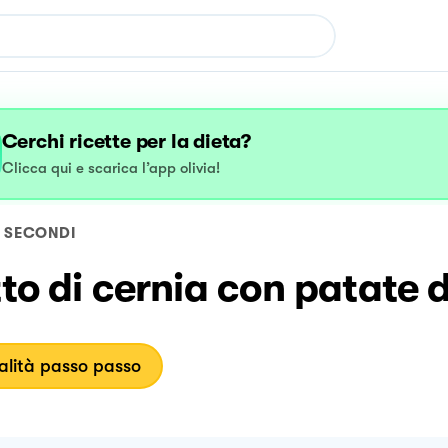
Cerchi ricette per la dieta?
Clicca qui e scarica l’app olivia!
SECONDI
tto di cernia con patate d
lità passo passo