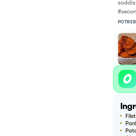
soddis
#secon
POTREB
Ingr
Fil
Pan
Pat