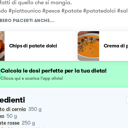
fatti di quello che si mangia.
do #piattounico #pesce #patate #patatedolci #sa
BERO PIACERTI ANCHE...
Chips di patate dolci
Crema di p
Calcola le dosi perfette per la tua dieta!
Clicca qui e scarica l’app olivia!
edienti
etto di cernia
350
g
ko
50
g
ate rosse
250
g