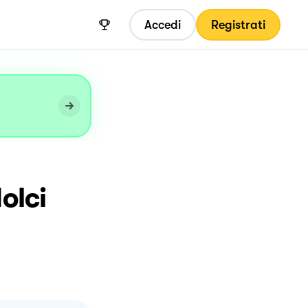
Accedi
Registrati
olci