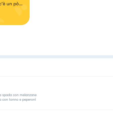
c'è un pò
 Tengo
epeche
, è qui tra
serve è
e spada con melanzane
a con tonno e peperoni