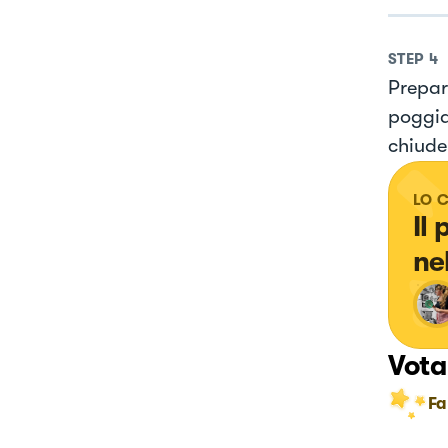
STEP
4
Prepar
poggia
chiuder
LO 
Il
ne
Vota
Fa