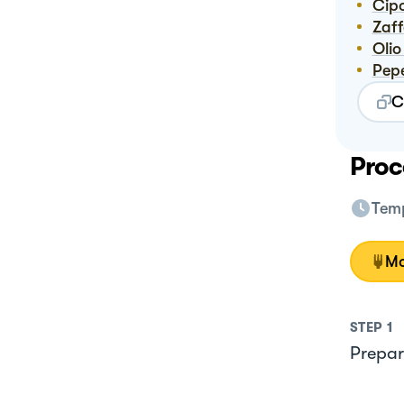
Cip
Zaf
Oli
Pe
C
Proc
Temp
Mo
STEP
1
Prepari