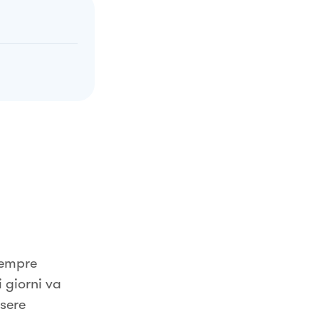
sempre
i giorni va
ssere