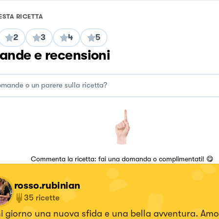
ESTA RICETTA
2
3
4
5
nde e recensioni
Commenta la ricetta: fai una domanda o complimentati! 😋
rosso.rubinian
35
ricette
 giorno una nuova sfida e una bella avventura. Amo