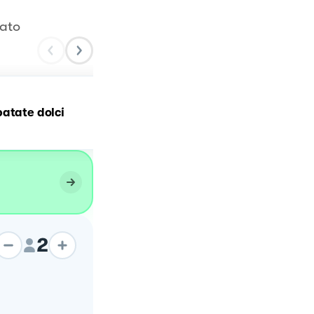
lato
Brownies al cioccolato e
atate dolci
patate dolci
2