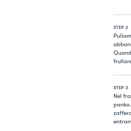
STEP
2
Puliam
abbond
Quando
frullar
STEP
3
Nel fra
panko.
zaffer
entramb