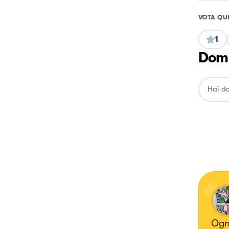
VOTA QU
1
Doma
Ogni