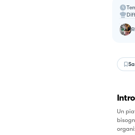
Tem
Dif
Sa
Intr
Un pia
bisogna
organiz