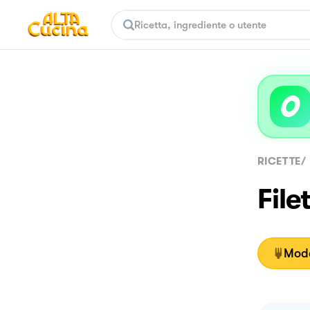
RICETTE
/
File
Moda