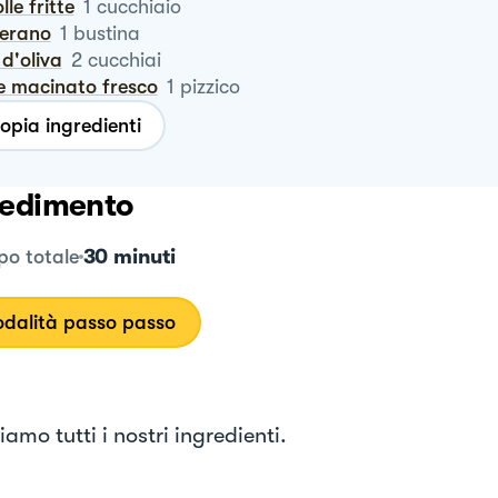
olle fritte
1
cucchiaio
ferano
1
bustina
o d'oliva
2
cucchiai
pe macinato fresco
1
pizzico
opia ingredienti
edimento
30 minuti
o totale
dalità passo passo
amo tutti i nostri ingredienti.