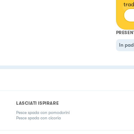
trad
di t
sem
Mode
PRESEN
le m
vici
In pad
LASCIATI ISPIRARE
Pesce spada con pomodorini
Pesce spada con cicoria