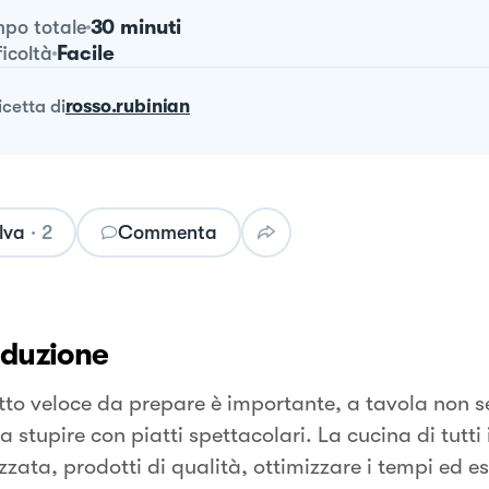
30 minuti
po totale
Facile
ficoltà
ricetta
di
rosso.rubinian
lva
·
2
Commenta
oduzione
tto veloce da prepare è importante, a tavola non 
 stupire con piatti spettacolari. La cucina di tutti 
zata, prodotti di qualità, ottimizzare i tempi ed e