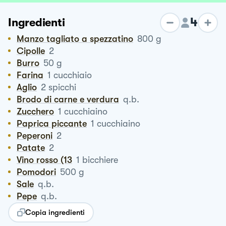
4
Ingredienti
Manzo tagliato a spezzatino
800
g
Cipolle
2
Burro
50
g
Farina
1
cucchiaio
Aglio
2
spicchi
Brodo di carne e verdura
q.b.
Zucchero
1
cucchiaino
Paprica piccante
1
cucchiaino
Peperoni
2
Patate
2
Vino rosso (13
1
bicchiere
Pomodori
500
g
Sale
q.b.
Pepe
q.b.
Copia ingredienti