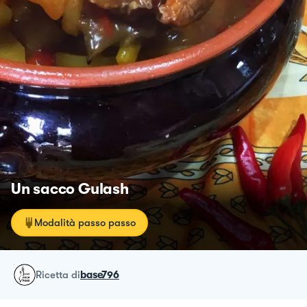
Un sacco Gulash
Modalità passo passo
ricetta
di
base796