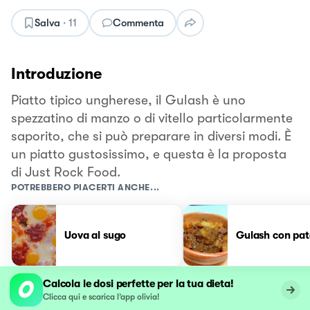
Salva
·
11
Commenta
Introduzione
Piatto tipico ungherese, il Gulash è uno
spezzatino di manzo o di vitello particolarmente
saporito, che si può preparare in diversi modi. È
un piatto gustosissimo, e questa è la proposta
di Just Rock Food.
POTREBBERO PIACERTI ANCHE...
Uova al sugo
Gulash con pat
Calcola le dosi perfette per la tua dieta!
Clicca qui e scarica l’app olivia!