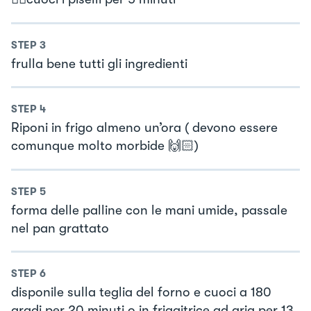
STEP
3
frulla bene tutti gli ingredienti
STEP
4
Riponi in frigo almeno un’ora ( devono essere
comunque molto morbide 🙌🏻)
STEP
5
forma delle palline con le mani umide, passale
nel pan grattato
STEP
6
disponile sulla teglia del forno e cuoci a 180
gradi per 20 minuti o in friggitrice ad aria per 13