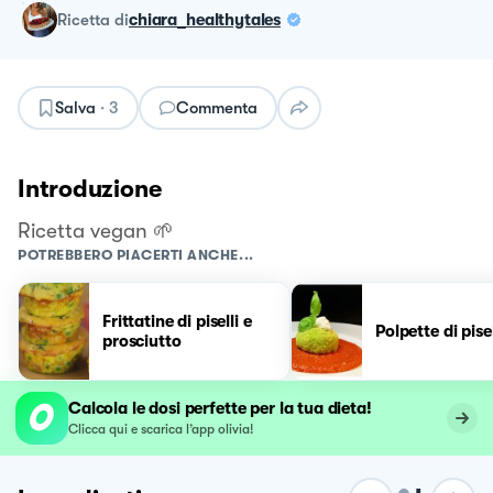
ricetta
di
chiara_healthytales
Salva
·
3
Commenta
Introduzione
Ricetta vegan 🌱
POTREBBERO PIACERTI ANCHE...
Frittatine di piselli e
Polpette di pisel
prosciutto
Calcola le dosi perfette per la tua dieta!
Clicca qui e scarica l’app olivia!