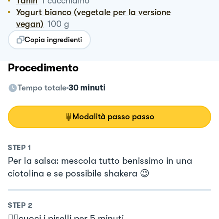
Tahin
1
cucchiaino
Yogurt bianco (vegetale per la versione
vegan)
100
g
Copia ingredienti
Procedimento
Tempo totale
30 minuti
Modalità passo passo
STEP
1
Per la salsa: mescola tutto benissimo in una
ciotolina e se possibile shakera 😉
STEP
2
👉🏻cuoci i piselli per 5 minuti