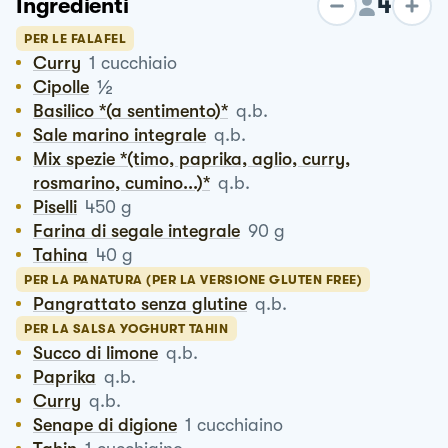
4
Ingredienti
PER LE FALAFEL
Curry
1
cucchiaio
½
Cipolle
Basilico *(a sentimento)*
q.b.
Sale marino integrale
q.b.
Mix spezie *(timo, paprika, aglio, curry,
rosmarino, cumino...)*
q.b.
Piselli
450
g
Farina di segale integrale
90
g
Tahina
40
g
PER LA PANATURA (PER LA VERSIONE GLUTEN FREE)
Pangrattato senza glutine
q.b.
PER LA SALSA YOGHURT TAHIN
Succo di limone
q.b.
Paprika
q.b.
Curry
q.b.
Senape di digione
1
cucchiaino