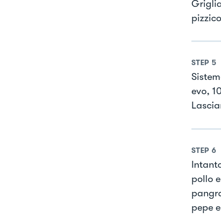
Griglia
pizzico
STEP
5
Sistem
evo, 10
Lascia
STEP
6
Intant
pollo e
pangra
pepe e