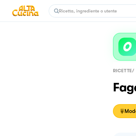
RICETTE
/
Fago
Moda