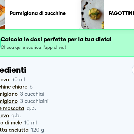
Parmigiana di zucchine
FAGOTTINI
Calcola le dosi perfette per la tua dieta!
Clicca qui e scarica l’app olivia!
edienti
o evo
40
ml
chine chiare
6
rmigiano
3
cucchiai
rmigiano
3
cucchiaini
ce moscata
q.b.
o evo
q.b.
to di mele
10
ml
otta asciutta
120
g