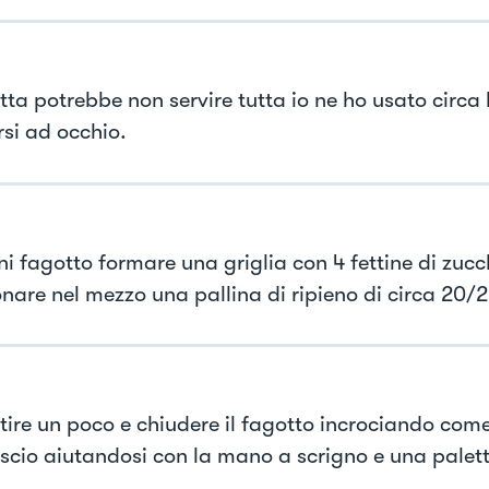
otta potrebbe non servire tutta io ne ho usato circa
rsi ad occhio.
ni fagotto formare una griglia con 4 fettine di zucc
onare nel mezzo una pallina di ripieno di circa 20
tire un poco e chiudere il fagotto incrociando com
escio aiutandosi con la mano a scrigno e una palet