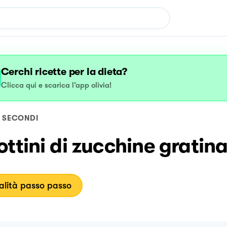
Cerchi ricette per la dieta?
Clicca qui e scarica l’app olivia!
SECONDI
ttini di zucchine gratin
lità passo passo