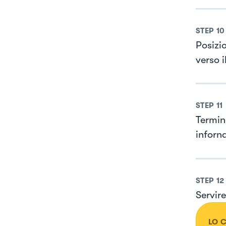
STEP
10
Posizi
verso i
STEP
11
Termin
inforn
STEP
12
Servire
LO 