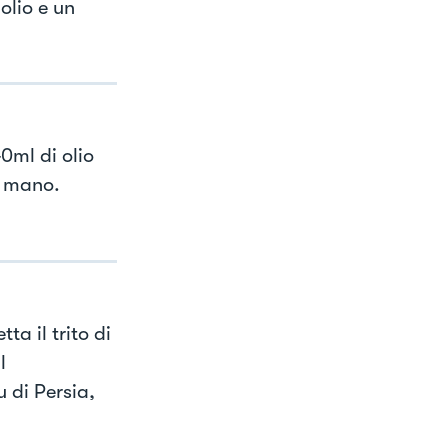
olio e un
0ml di olio
a mano.
a il trito di
l
 di Persia,