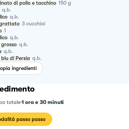
cinato di pollo e tacchino
150
g
q.b.
ilico
q.b.
ngrattato
3
cucchiai
o
1
ilico
q.b.
e grosso
q.b.
e
q.b.
e blu di Persia
q.b.
opia ingredienti
edimento
1 ora e 30 minuti
o totale
dalità passo passo