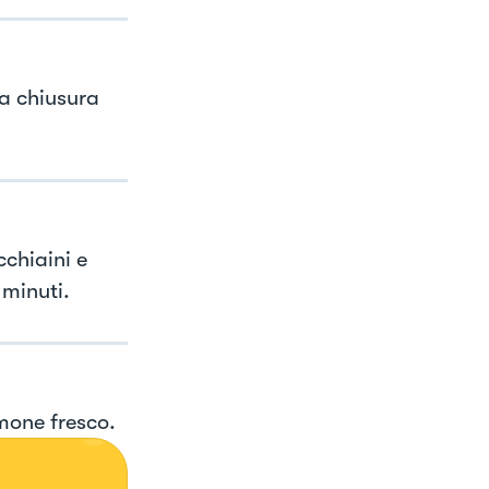
la chiusura
chiaini e
 minuti.
imone fresco.