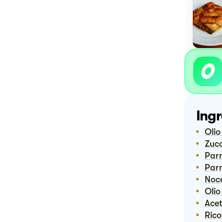
Ingr
Oli
Zuc
Pa
Pa
No
Oli
Ace
Ric