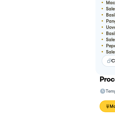
Ma
Sale
Bas
Pa
Uov
Bas
Sal
Pep
Sal
C
Proc
Temp
Mo