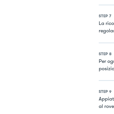
STEP
7
La ric
regola
STEP
8
Per og
posizi
STEP
9
Appiat
al rov