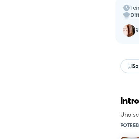
Tem
Dif
Sa
Intr
Uno sc
POTREB