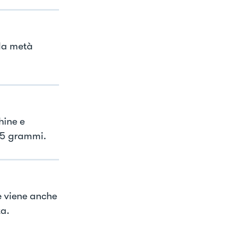
 la metà
hine e
/25 grammi.
e viene anche
ta.