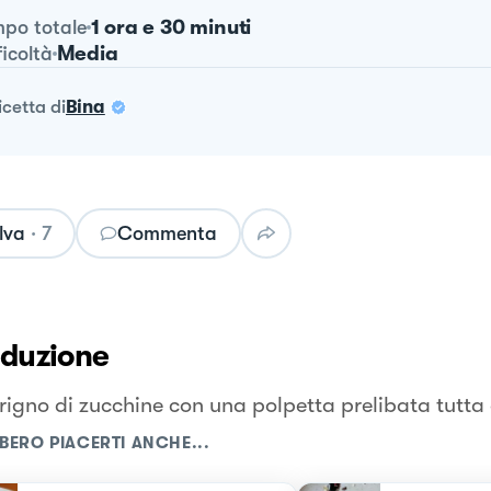
1 ora e 30 minuti
po totale
Media
ficoltà
ricetta
di
Bina
lva
·
7
Commenta
oduzione
rigno di zucchine con una polpetta prelibata tutta
BERO PIACERTI ANCHE...