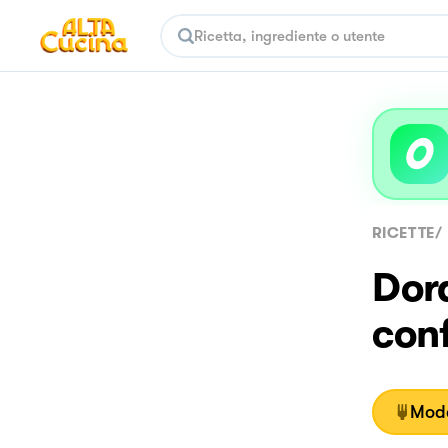
RICETTE
/
Dor
conf
Moda