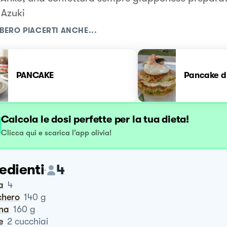
 Azuki
BERO PIACERTI ANCHE...
PANCAKE
Pancake d
Calcola le dosi perfette per la tua dieta!
Clicca qui e scarica l’app olivia!
edienti
4
a
4
chero
140
g
ina
160
g
le
2
cucchiai