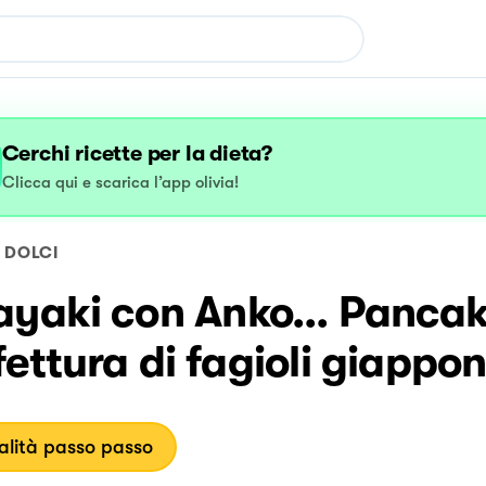
Cerchi ricette per la dieta?
Clicca qui e scarica l’app olivia!
DOLCI
ayaki con Anko... Pancak
ettura di fagioli giappon
lità passo passo