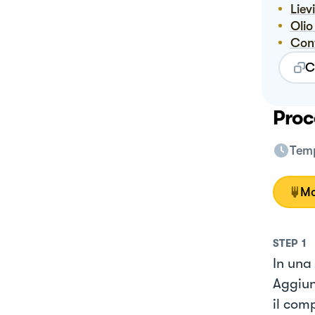
Liev
Ol
Co
C
Proc
Temp
Mo
STEP
1
In una 
Aggiun
il com