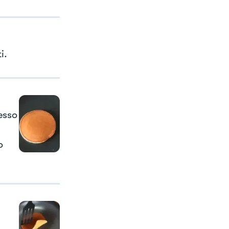
i.
esso
o