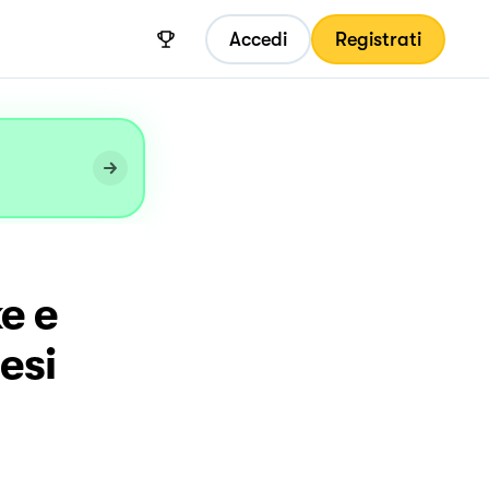
Accedi
Registrati
e e
esi