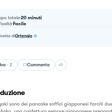
20 minuti
po totale
Facile
ficoltà
ricetta
di
Ortensio
lva
·
2
Commenta
oduzione
yaki sono dei pancake soffici giapponesi farciti du
Anko, una confettura sempre giapponese preparat