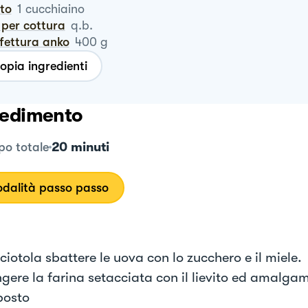
ito
1
cucchiaino
io per cottura
q.b.
nfettura anko
400
g
opia ingredienti
edimento
20 minuti
o totale
dalità passo passo
ciotola sbattere le uova con lo zucchero e il miele.
gere la farina setacciata con il lievito ed amalga
posto