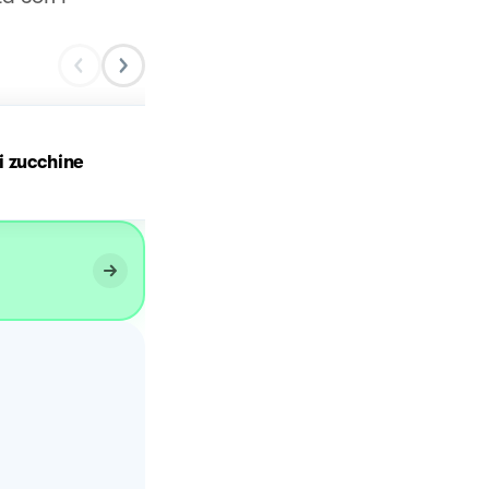
i zucchine
Pancake