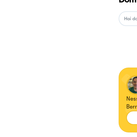
Ness
Ber