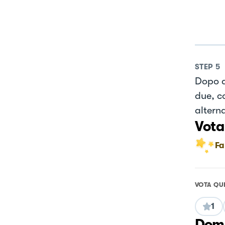
STEP
5
Dopo a
due, c
alterna
Vota
Fa
VOTA QU
1
Doma