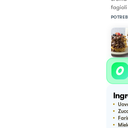
fagioli
POTREB
Ingr
Uov
Zuc
Far
Mie