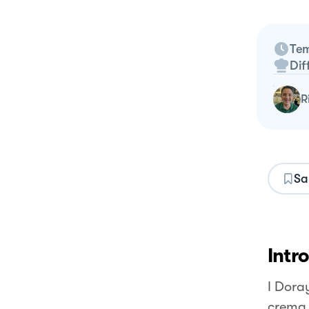
Tem
Dif
Sa
Intr
I Dora
crema 