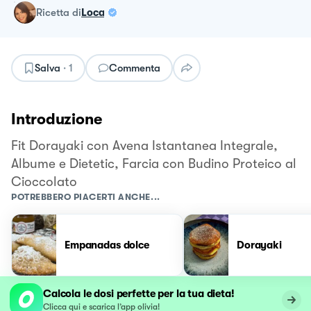
ricetta
di
Loca
Salva
·
1
Commenta
Introduzione
Fit Dorayaki con Avena Istantanea Integrale,
Albume e Dietetic, Farcia con Budino Proteico al
Cioccolato
POTREBBERO PIACERTI ANCHE...
Empanadas dolce
Dorayaki
Calcola le dosi perfette per la tua dieta!
Clicca qui e scarica l’app olivia!