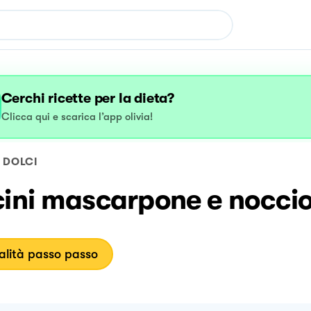
Cerchi ricette per la dieta?
Clicca qui e scarica l’app olivia!
DOLCI
cini mascarpone e noccio
lità passo passo