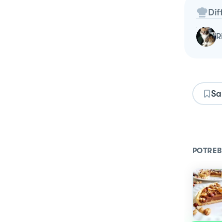
Dif
Sa
POTREB