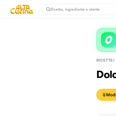
RICETTE
/
Dol
Moda