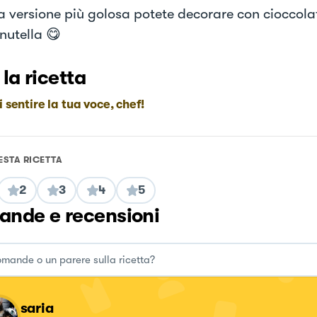
a versione più golosa potete decorare con cioccola
nutella 😋
 la ricetta
i sentire la tua voce, chef!
ESTA RICETTA
2
3
4
5
nde e recensioni
saria