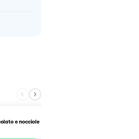
Risotto alla nocciola di
colato e nocciole
Giffoni e mascarpone
lombardo