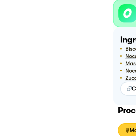
Ingr
Bis
Noc
Ma
Noc
Zuc
C
Proc
Mo