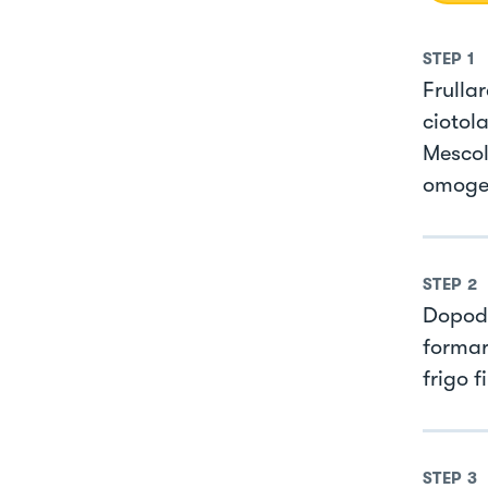
STEP
1
Frullar
ciotol
Mescol
omogen
STEP
2
Dopodi
formare
frigo f
STEP
3