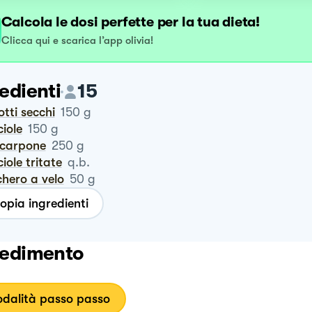
Calcola le dosi perfette per la tua dieta!
Clicca qui e scarica l’app olivia!
edienti
15
cotti secchi
150
g
ciole
150
g
scarpone
250
g
ciole tritate
q.b.
chero a velo
50
g
opia ingredienti
edimento
dalità passo passo