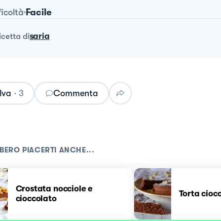
Facile
ficoltà
ricetta
di
saria
lva
·
3
Commenta
BERO PIACERTI ANCHE...
Crostata nocciole e
Torta cioc
cioccolato