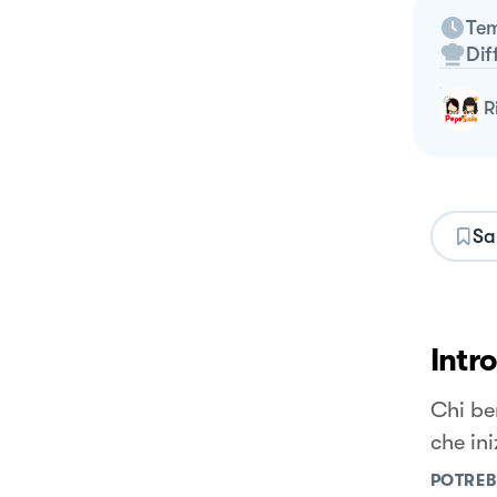
Tem
Dif
Sa
Intr
Chi ben
che ini
POTREB