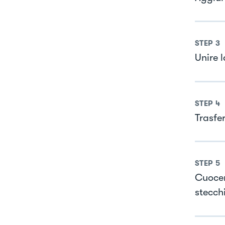
STEP
3
Unire l
STEP
4
Trasfer
STEP
5
Cuocer
stecch