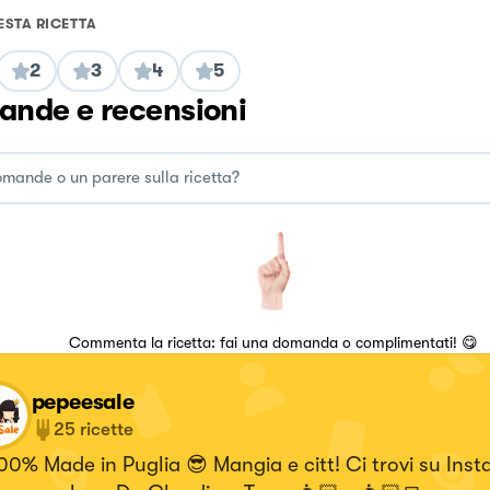
ESTA RICETTA
2
3
4
5
nde e recensioni
Commenta la ricetta: fai una domanda o complimentati! 😋
pepeesale
25
ricette
00% Made in Puglia 😎 Mangia e citt! Ci trovi su Ins