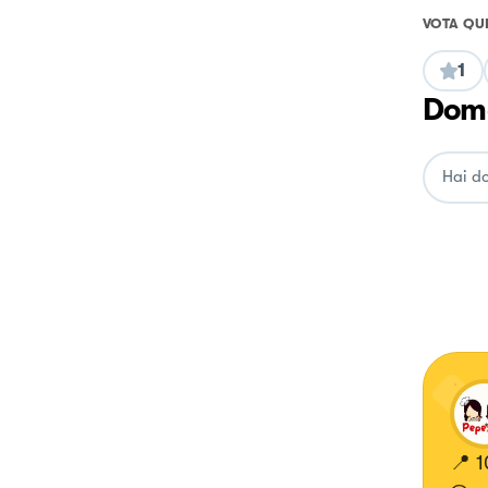
VOTA QU
1
Doma
📍 1