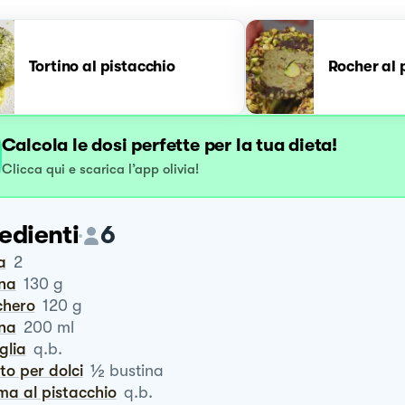
Tortino al pistacchio
Rocher al 
Calcola le dosi perfette per la tua dieta!
Clicca qui e scarica l’app olivia!
edienti
6
a
2
ina
130
g
chero
120
g
nna
200
ml
iglia
q.b.
½
vito per dolci
bustina
ema al pistacchio
q.b.