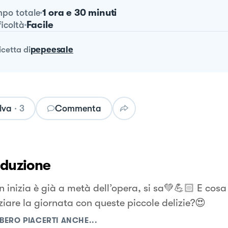
1 ora e 30 minuti
po totale
Facile
ficoltà
ricetta
di
pepeesale
lva
·
3
Commenta
oduzione
 inizia è già a metà dell’opera, si sa💚💪🏻 E cosa 
ziare la giornata con queste piccole delizie?😍
BERO PIACERTI ANCHE...