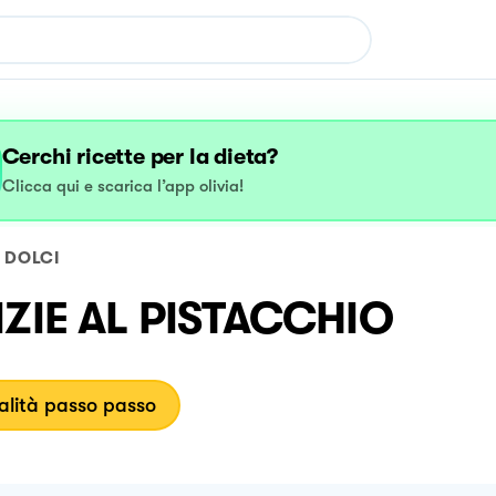
Cerchi ricette per la dieta?
Clicca qui e scarica l’app olivia!
DOLCI
IZIE AL PISTACCHIO
lità passo passo