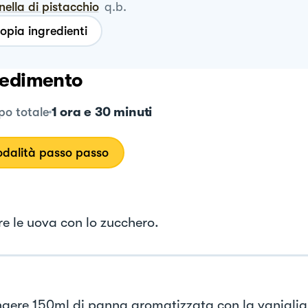
anella di pistacchio
q.b.
opia ingredienti
edimento
1 ora e 30 minuti
o totale
dalità passo passo
e le uova con lo zucchero.
gere 150ml di panna aromatizzata con la vaniglia