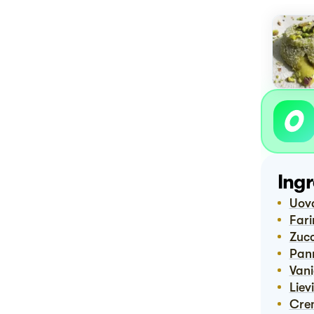
Ingr
Uov
Far
Zuc
Pa
Van
Lie
Cr