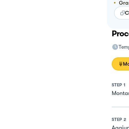
Gr
C
Proc
Temp
Mo
STEP
1
Montar
STEP
2
Aggiun