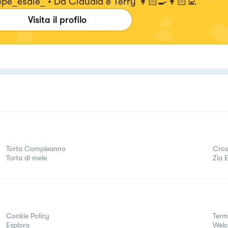
@pepe_esale_ • Da Claudia e Terry 👩🏻‍🍳👩🏻‍💻
Visita il profilo
Torta Compleanno
Cros
Torta di mele
Zia 
Cookie Policy
Term
Esplora
Wel