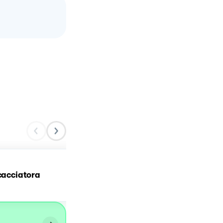
Crocche albume e
 cacciatora
parmigiano