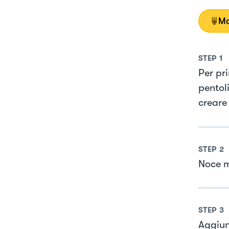
Mo
STEP
1
Per pr
pentol
creare
STEP
2
Noce m
STEP
3
Aggiun