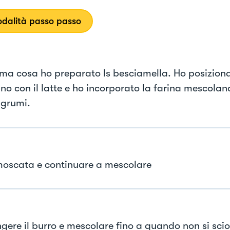
dalità passo passo
ima cosa ho preparato ls besciamella. Ho posizion
ino con il latte e ho incorporato la farina mescola
 grumi.
oscata e continuare a mescolare
gere il burro e mescolare fino a quando non si scio