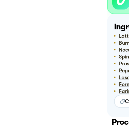
Ingr
Lat
Bur
No
Spi
Pro
Pep
La
Fo
Far
C
Proc