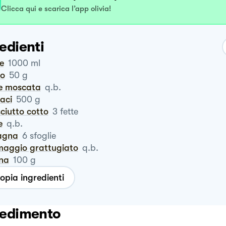
Clicca qui e scarica l’app olivia!
edienti
te
1000
ml
ro
50
g
ce moscata
q.b.
naci
500
g
sciutto cotto
3
fette
e
q.b.
sagna
6
sfoglie
rmaggio grattugiato
q.b.
ina
100
g
opia ingredienti
edimento