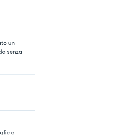
ato un
ndo senza
glie e