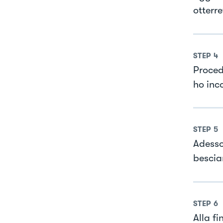
otterr
STEP
4
Procede
ho inc
STEP
5
Adesso 
bescia
STEP
6
Alla f