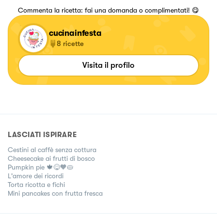
Commenta la ricetta: fai una domanda o complimentati! 😋
cucinainfesta
8
ricette
Visita il profilo
LASCIATI ISPIRARE
Cestini al caffè senza cottura
Cheesecake ai frutti di bosco
Pumpkin pie 🍁😋🧡🥧
L'amore dei ricordi
Torta ricotta e fichi
Mini pancakes con frutta fresca