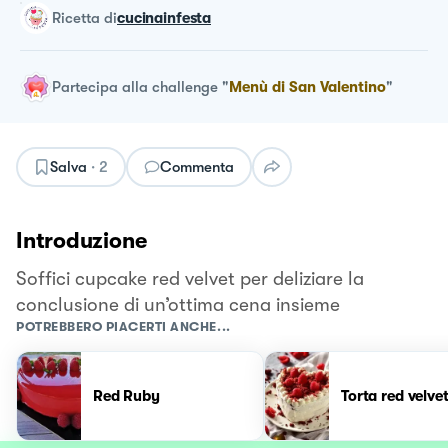
ricetta
di
cucinainfesta
Partecipa alla challenge
"
Menù di San Valentino
"
Salva
·
2
Commenta
Introduzione
Soffici cupcake red velvet per deliziare la
conclusione di un’ottima cena insieme
POTREBBERO PIACERTI ANCHE...
Red Ruby
Torta red velve