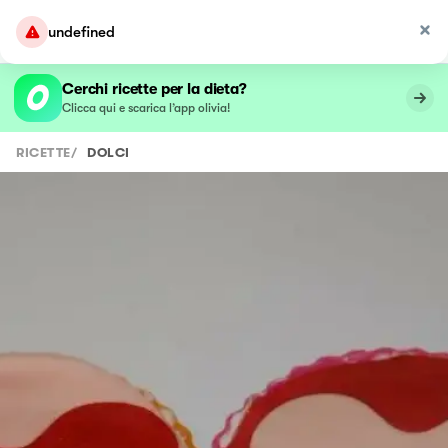
undefined
Cerchi ricette per la dieta?
Clicca qui e scarica l’app olivia!
RICETTE
/
DOLCI