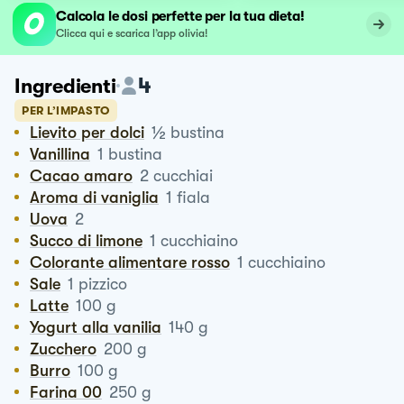
Calcola le dosi perfette per la tua dieta!
Clicca qui e scarica l’app olivia!
4
Ingredienti
PER L’IMPASTO
½
Lievito per dolci
bustina
Vanillina
1
bustina
Cacao amaro
2
cucchiai
Aroma di vaniglia
1
fiala
Uova
2
Succo di limone
1
cucchiaino
Colorante alimentare rosso
1
cucchiaino
Sale
1
pizzico
Latte
100
g
Yogurt alla vanilia
140
g
Zucchero
200
g
Burro
100
g
Farina 00
250
g