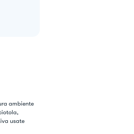
ura ambiente
ciotola,
tiva usate