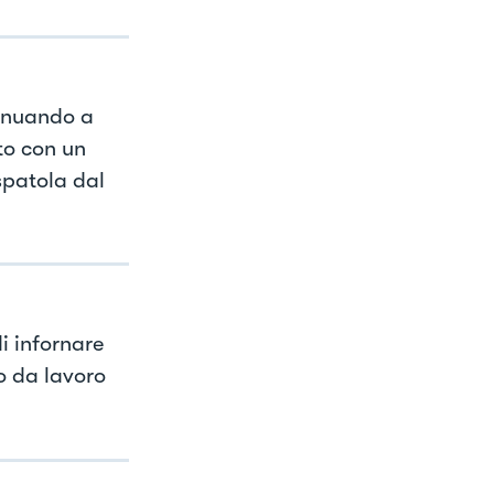
tinuando a
to con un
spatola dal
i infornare
o da lavoro