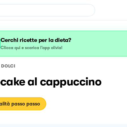
Cerchi ricette per la dieta?
Clicca qui e scarica l’app olivia!
DOLCI
cake al cappuccino
lità passo passo