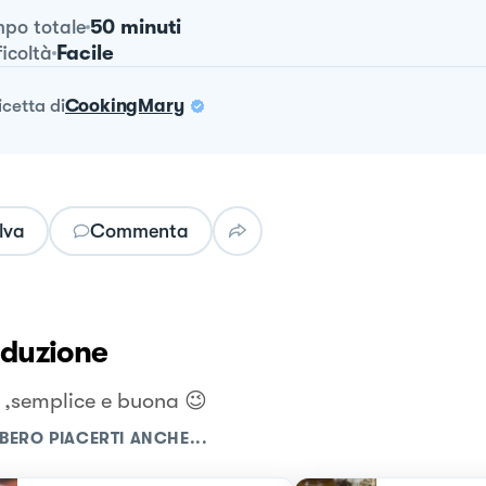
50 minuti
po totale
Facile
ficoltà
ricetta
di
CookingMary
lva
Commenta
oduzione
 ,semplice e buona 😉
BERO PIACERTI ANCHE...