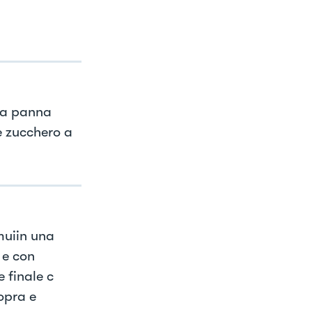
la panna
 zucchero a
muiin una
 e con
 finale c
opra e