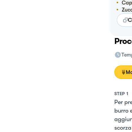
Ca
Zuc
C
Proc
Temp
Mo
STEP
1
Per pr
burro 
aggiun
scorza