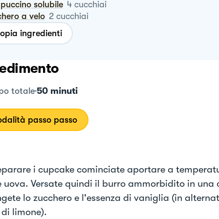
ppuccino solubile
4
cucchiai
chero a velo
2
cucchiai
opia ingredienti
edimento
50 minuti
o totale
dalità passo passo
eparare i cupcake cominciate aportare a temperat
e uova. Versate quindi il burro ammorbidito in una 
gete lo zucchero e l'essenza di vaniglia (in alterna
 di limone).