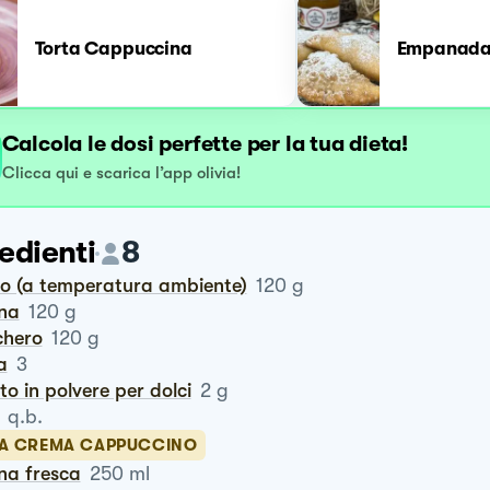
Torta Cappuccina
Empanada
Calcola le dosi perfette per la tua dieta!
Clicca qui e scarica l’app olivia!
edienti
8
rro (a temperatura ambiente)
120
g
ina
120
g
chero
120
g
a
3
vito in polvere per dolci
2
g
q.b.
LA CREMA CAPPUCCINO
na fresca
250
ml