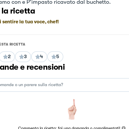
amo con e P'impasto ricavato dal buchetto.
 la ricetta
i sentire la tua voce, chef!
ESTA RICETTA
2
3
4
5
nde e recensioni
Commenta la ricetta: fai una domanda o complimentati! 😋