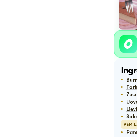
Ingr
Bu
Far
Zuc
Uov
Lie
Sale
PER 
Pan