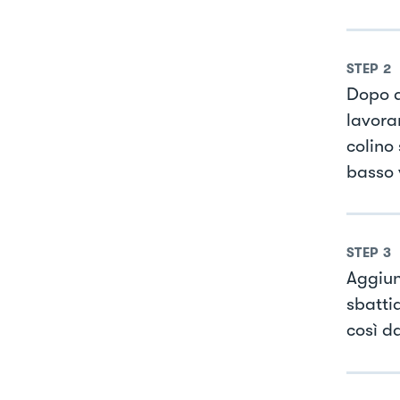
STEP
2
Dopo q
lavora
colino
basso v
STEP
3
Aggiun
sbatti
così da