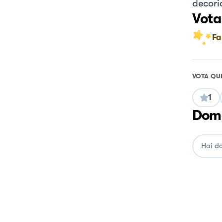
decori
Vota
Fa
VOTA QU
1
Doma