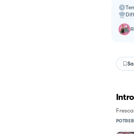
Tem
Dif
Sa
Intr
Fresca
POTREB