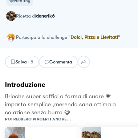
Healthy
ricetta
di
denerik6
Partecipa alla challenge
"
Dolci, Pizza e Lievitati
"
Salva
·
5
Commenta
Introduzione
Brioche super soffici a forma di cuore 💗
impasto semplice ,merenda sana ottima a
colazione senza burro 😋
POTREBBERO PIACERTI ANCHE...