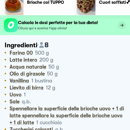
Brioche col TUPPO
Cuori soffiati
Calcola le dosi perfette per la tua dieta!
Clicca qui e scarica l’app olivia!
8
Ingredienti
Farina 00
500
g
Latte intero
200
g
Acqua naturale
50
g
Olio di girasole
50
g
Vanillina
1
bustina
Lievito di birra
12
g
Uovo
1
Sale
q.b.
Spennellare la superficie delle brioche uovo + 1 di
latte spennellare la superficie delle brioche uovo
+ 1 di latte
1
cucchiaio
Zuccherini colorati
q.b.