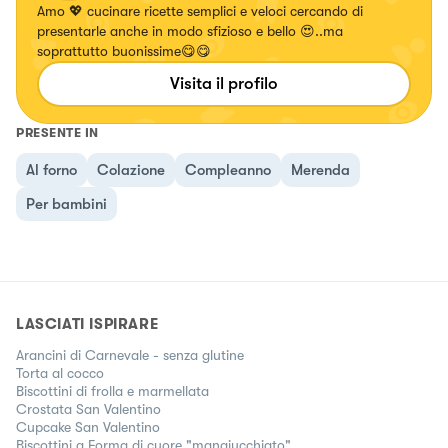
Amo 💖 cucinare ricette semplici e veloci cercando di
presentarle anche in modo sfizioso e bello 😍..ma
soprattutto buonissime😋😋
Visita il profilo
PRESENTE IN
Al forno
Colazione
Compleanno
Merenda
Per bambini
LASCIATI ISPIRARE
Arancini di Carnevale - senza glutine
Torta al cocco
Biscottini di frolla e marmellata
Crostata San Valentino
Cupcake San Valentino
Biscottini a Forma di cuore "mangiucchiato"