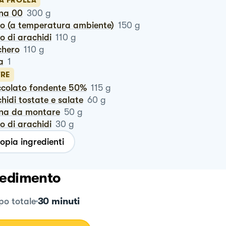
LA FROLLA
ina 00
300
g
rro (a temperatura ambiente)
150
g
ro di arachidi
110
g
chero
110
g
a
1
TRE
occolato fondente 50%
115
g
chidi tostate e salate
60
g
nna da montare
50
g
ro di arachidi
30
g
opia ingredienti
edimento
30 minuti
o totale