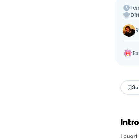
Tem
Dif
Pa
Sa
Intr
I cuori