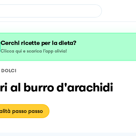
Cerchi ricette per la dieta?
Clicca qui e scarica l’app olivia!
DOLCI
i al burro d'arachidi
lità passo passo