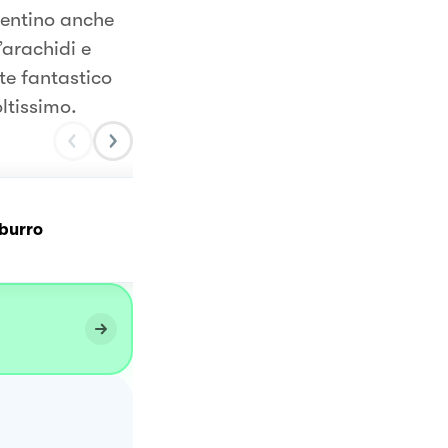
alentino anche
’arachidi e
te fantastico
oltissimo.
Orecchiette con polpette
 burro
sugo e cuore di burrata