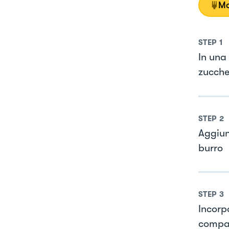
Mo
STEP
1
In una 
zuccher
STEP
2
Aggiun
burro
STEP
3
Incorp
compa