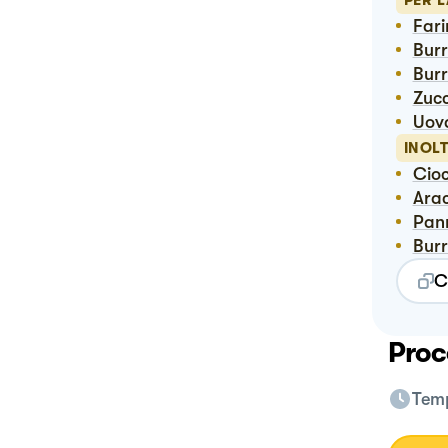
PER 
Far
Bu
Bur
Zuc
Uov
INOL
Ci
Ara
Pa
Bur
C
Proc
Temp