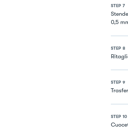
STEP
7
Stendet
0,5 mm
STEP
8
Ritagl
STEP
9
Trasfer
STEP
10
Cuocet