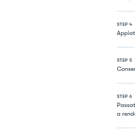
STEP
4
Appiatt
STEP
5
Conserv
STEP
6
Passat
a rend