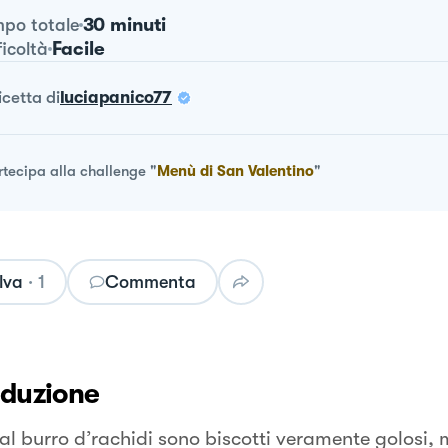
30 minuti
po totale
Facile
ficoltà
ricetta
di
luciapanico77
rtecipa alla challenge
"
Menù di San Valentino
"
lva
·
1
Commenta
oduzione
 al burro d’rachidi sono biscotti veramente golosi, 