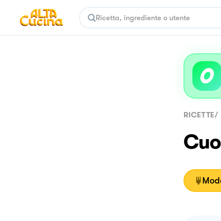
RICETTE
/
Cuor
Moda