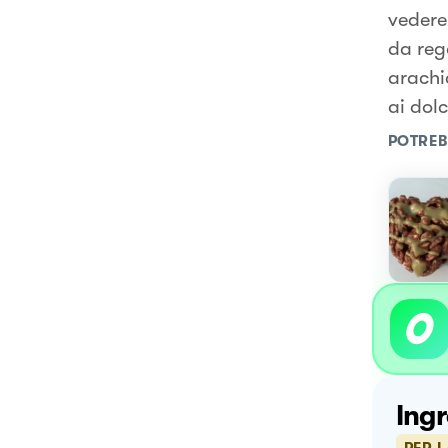
vedere 
da reg
arachi
ai dolc
POTREB
Ingr