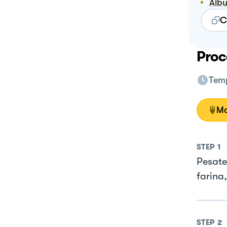
Alb
C
Proc
Temp
Mo
STEP
1
Pesate 
farina,
STEP
2