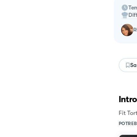
Tem
Dif
Sa
Intr
Fit To
POTREB