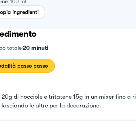
ume
100
ml
opia ingredienti
edimento
20 minuti
o totale
dalità passo passo
20g di nocciole e tritatene 15g in un mixer fino a ri
 lasciando le altre per la decorazione.