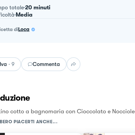
20 minuti
po totale
Media
ficoltà
ricetta
di
Loca
lva
·
9
Commenta
oduzione
rtino cotto a bagnomaria con Cioccolato e Nocciole
BERO PIACERTI ANCHE...