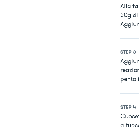
Alla f
30g di
Aggiun
STEP
3
Aggiun
reazio
pentol
STEP
4
Cuocet
a fuoc