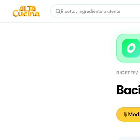
RICETTE
/
Bac
Moda