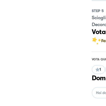
STEP
5
Sciogli
Decora
Vota
Fa
VOTA QU
1
Doma