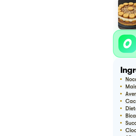
Ingr
Noc
Ma
Ave
Ca
Die
Bi
Suc
Ci