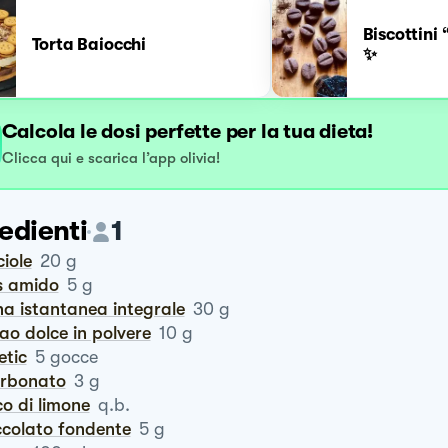
Biscottini
Torta Baiocchi
✨
Calcola le dosi perfette per la tua dieta!
Clicca qui e scarica l’app olivia!
edienti
1
ciole
20
g
is amido
5
g
na istantanea integrale
30
g
cao dolce in polvere
10
g
tetic
5
gocce
carbonato
3
g
co di limone
q.b.
occolato fondente
5
g