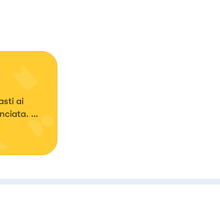
sti ai
anciata.