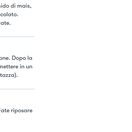
ido di mais,
ccolato.
late.
mone. Dopo la
mettere in un
tazza).
ate riposare