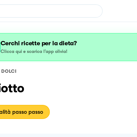
Cerchi ricette per la dieta?
Clicca qui e scarica l’app olivia!
DOLCI
iotto
lità passo passo