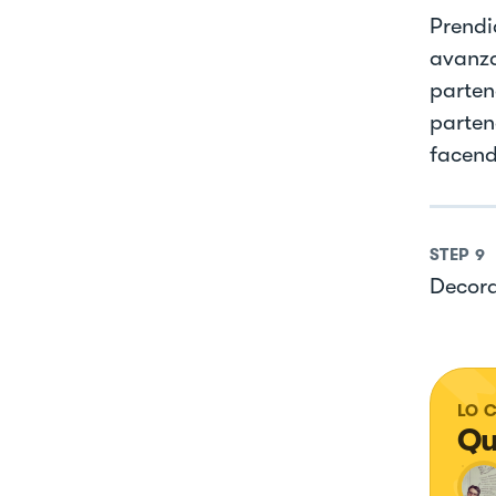
Prendi
avanza
parten
parten
facend
STEP
9
Decorar
LO 
Qu