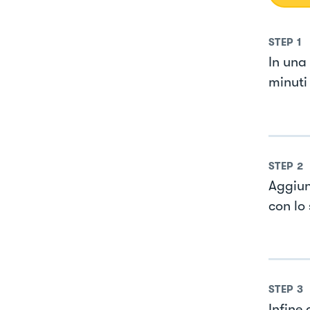
STEP
1
In una
minuti 
STEP
2
Aggiung
con lo 
STEP
3
Infine 