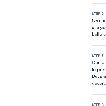
STEP
6
Ora pa
e le g
bella c
STEP
7
Con un
la pan
Deve es
decora
STEP
8