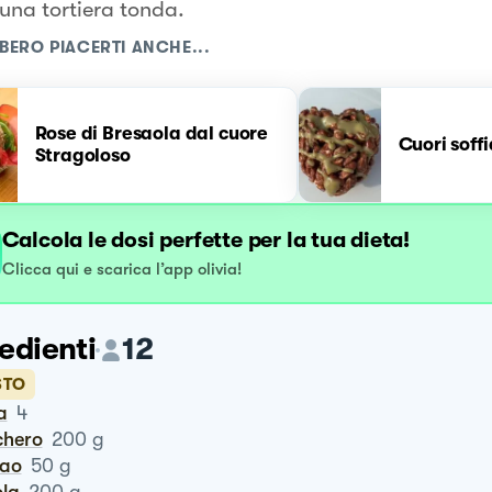
una tortiera tonda.
BERO PIACERTI ANCHE...
Rose di Bresaola dal cuore
Cuori soffi
Stragoloso
Calcola le dosi perfette per la tua dieta!
Clicca qui e scarica l’app olivia!
edienti
12
STO
a
4
chero
200
g
cao
50
g