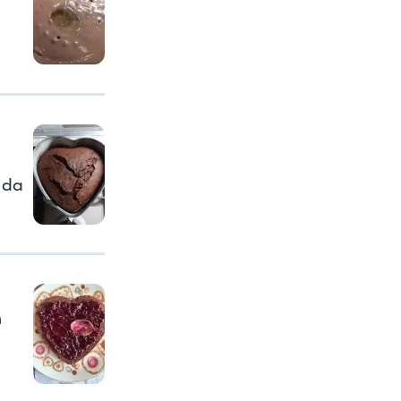
e da
n