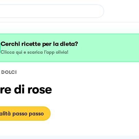
Cerchi ricette per la dieta?
Clicca qui e scarica l’app olivia!
DOLCI
e di rose
lità passo passo