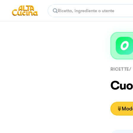
RICETTE
/
Cuor
Moda