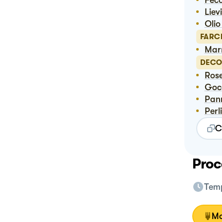
Fec
Liev
Oli
FARC
Ma
DECO
Ros
Go
Pa
Per
C
Proc
Temp
Mo