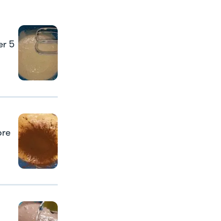
er 5
pre