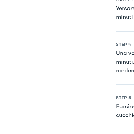
Versare
minuti
STEP
4
Una vo
minuti.
rendere
STEP
5
Farcir
cucchi