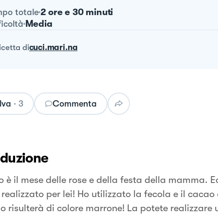
2 ore e 30 minuti
po totale
Media
ficoltà
ricetta
di
cuci.mari.na
lva
·
3
Commenta
oduzione
 è il mese delle rose e della festa della mamma. Ec
realizzato per lei! Ho utilizzato la fecola e il cacao
no risulterà di colore marrone! La potete realizzare 