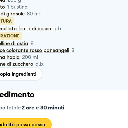
ola
200
g
ito
1
bustina
o di girasole
80
ml
ITURA
rmellata frutti di bosco
q.b.
RAZIONE
elline di ostia
8
cce colorante rosso paneangeli
8
nna hopla
200
ml
line di zucchero
q.b.
opia ingredienti
edimento
2 ore e 30 minuti
o totale
dalità passo passo