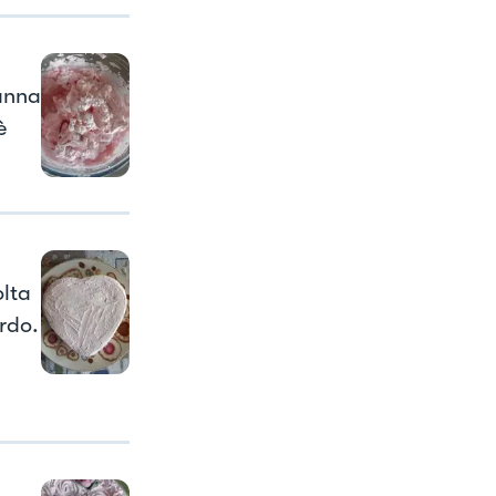
panna
è
olta
rdo.