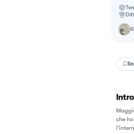
Tem
Dif
Sa
Intr
Maggio
che ho 
l'inter