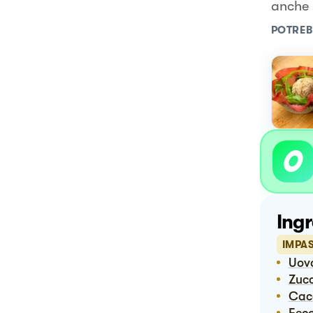
anche 
POTREB
Ingr
IMPA
Uov
Zuc
Ca