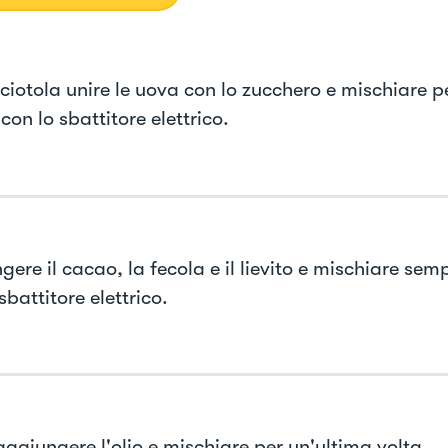
 ciotola unire le uova con lo zucchero e mischiare p
con lo sbattitore elettrico.
ere il cacao, la fecola e il lievito e mischiare sem
sbattitore elettrico.
aggiungere l'olio e mischiare per un'ultima volta.