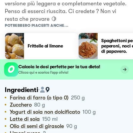
versione più leggera e completamente vegetale.
Penso di esserci riuscita. Ci credete ? Non vi
resta che provare 🍋
POTREBBERO PIACERTI ANCHE...
Spaghettoni pe
Frittelle al limone
peperoni, noci 
di papavero.
Calcola le dosi perfette per la tua dieta!
Clicca qui e scarica l’app olivia!
9
Ingredienti
Farina di farro (o tipo 0)
250
g
Zucchero
80
g
Yogurt di soia non dolcificato
100
g
Latte di soia
150
ml
Olio di semi di girasole
90
g