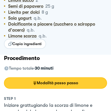
Limoni succo
2
Semi di papavero
25
g
Lievito per dolci
8
g
Soia yogurt
q.b.
Dolcificante a piacere (zucchero o sciroppo
d'acero)
q.b.
Limone scorza
q.b.
Copia ingredienti
Procedimento
Tempo totale
30 minuti
Modalità passo passo
STEP
1
Iniziare grattugiando la scorza di limone e