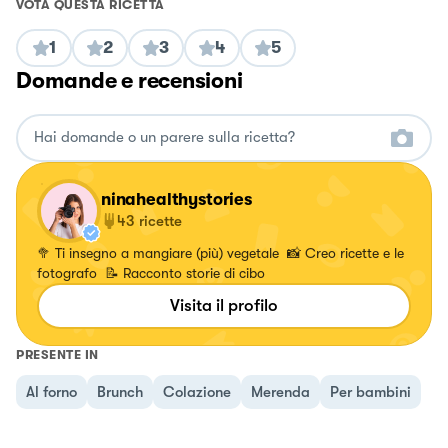
VOTA QUESTA RICETTA
1
2
3
4
5
Domande e recensioni
ninahealthystories
43
ricette
🥦 Ti insegno a mangiare (più) vegetale 📸 Creo ricette e le
fotografo 📝 Racconto storie di cibo
Visita il profilo
PRESENTE IN
Al forno
Brunch
Colazione
Merenda
Per bambini