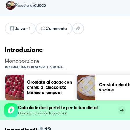
ricetta
di
cuoco
Salva
·
1
Commenta
Introduzione
Monoporzione
POTREBBERO PIACERTI ANCHE...
Crostata al cacao con
Crostata ricott
crema al cioccolato
visciole
bianco e lamponi
Calcola le dosi perfette per la tua dieta!
Clicca qui e scarica l’app olivia!
12