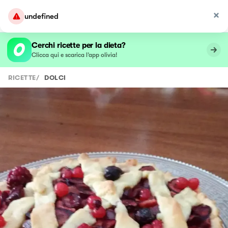
undefined
Cerchi ricette per la dieta?
Clicca qui e scarica l’app olivia!
RICETTE
/
DOLCI