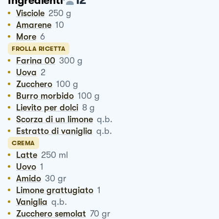
Ingredienti
Visciole
250
g
Amarene
10
More
6
FROLLA RICETTA
Farina 00
300
g
Uova
2
Zucchero
100
g
Burro morbido
100
g
Lievito per dolci
8
g
Scorza di un limone
q.b.
Estratto di vaniglia
q.b.
CREMA
Latte
250
ml
Uovo
1
Amido
30
gr
Limone grattugiato
1
Vaniglia
q.b.
Zucchero semolat
70
gr