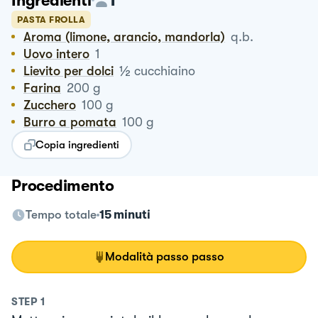
Ingredienti
PASTA FROLLA
Aroma (limone, arancio, mandorla)
q.b.
Uovo intero
1
½
Lievito per dolci
cucchiaino
Farina
200
g
Zucchero
100
g
Burro a pomata
100
g
Copia ingredienti
Procedimento
Tempo totale
15 minuti
Modalità passo passo
STEP
1