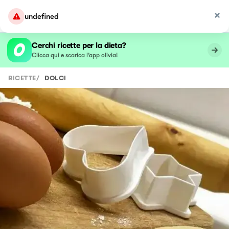
undefined
Cerchi ricette per la dieta?
Clicca qui e scarica l’app olivia!
RICETTE
/
DOLCI