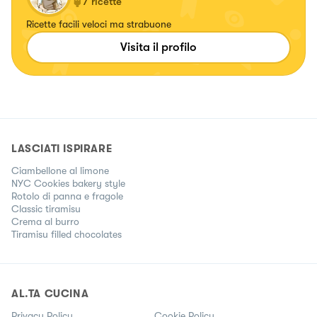
7
ricette
Ricette facili veloci ma strabuone
Visita il profilo
LASCIATI ISPIRARE
Ciambellone al limone
NYC Cookies bakery style
Rotolo di panna e fragole
Classic tiramisu
Crema al burro
Tiramisu filled chocolates
AL.TA CUCINA
Privacy Policy
Cookie Policy