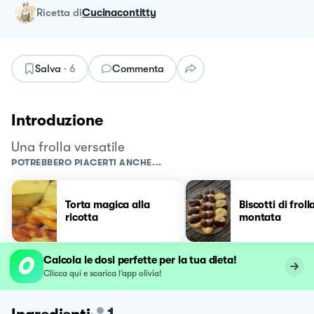
ricetta
di
Cucinacontitty
Salva
·
6
Commenta
Introduzione
Una frolla versatile
POTREBBERO PIACERTI ANCHE...
Torta magica alla
Biscotti di froll
ricotta
montata
Calcola le dosi perfette per la tua dieta!
Clicca qui e scarica l’app olivia!
1