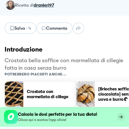
ricetta
di
dranieri97
Salva
·
4
Commenta
Introduzione
Crostata bella soffice con marmellata di ciliegie
fatta in casa senza burro
POTREBBERO PIACERTI ANCHE...
[Brioches soffic
Crostata con
cioccolato] sen
marmellata di ciliege
uova e burro🥐
Calcola le dosi perfette per la tua dieta!
Clicca qui e scarica l’app olivia!