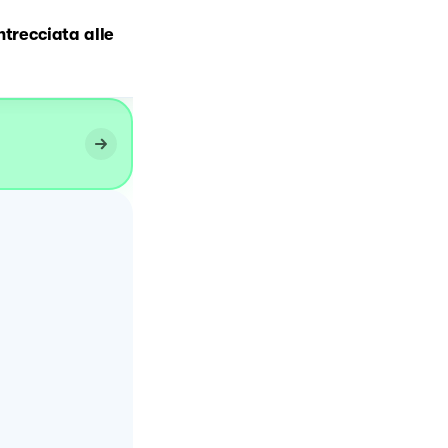
ntrecciata alle
Crostata bicolore