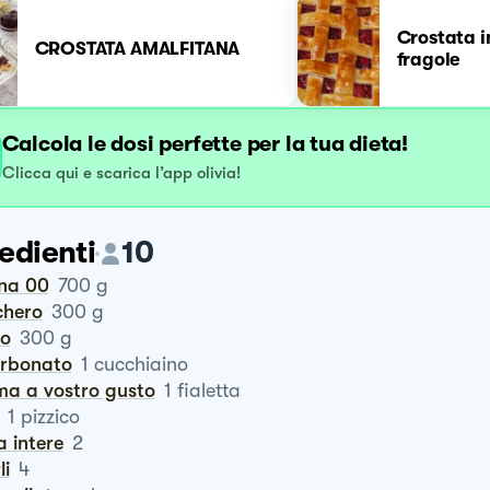
Crostata i
CROSTATA AMALFITANA
fragole
Calcola le dosi perfette per la tua dieta!
Clicca qui e scarica l’app olivia!
edienti
10
ina 00
700
g
chero
300
g
ro
300
g
carbonato
1
cucchiaino
oma a vostro gusto
1
fialetta
1
pizzico
a intere
2
li
4