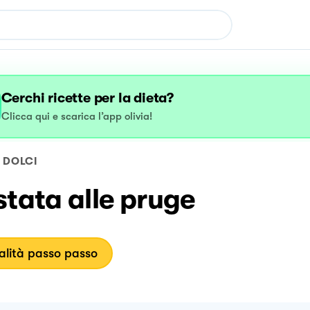
Cerchi ricette per la dieta?
Clicca qui e scarica l’app olivia!
DOLCI
tata alle pruge
lità passo passo