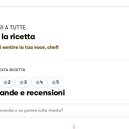
I A TUTTE.
 la ricetta
i sentire la tua voce, chef!
ESTA RICETTA
2
3
4
5
nde e recensioni