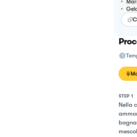
Ma
Ge
C
Proc
Temp
Mo
STEP
1
Nella c
ammorb
bagnata
mescola