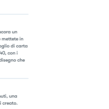
ncora un
e mettete in
glio di carta
40, con i
 disegno che
nuti, una
i creato.