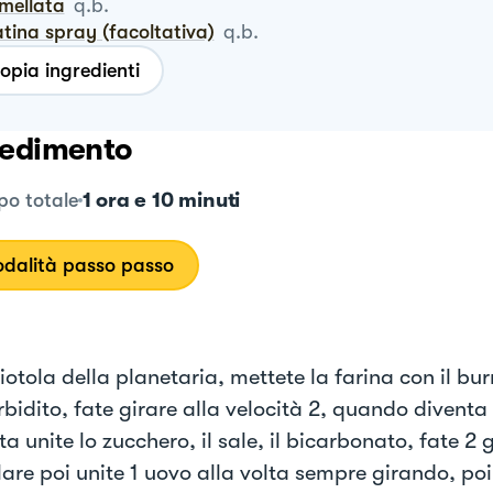
rmellata
q.b.
latina spray (facoltativa)
q.b.
opia ingredienti
edimento
1 ora e 10 minuti
o totale
dalità passo passo
iotola della planetaria, mettete la farina con il bur
idito, fate girare alla velocità 2, quando divent
 unite lo zucchero, il sale, il bicarbonato, fate 2 g
re poi unite 1 uovo alla volta sempre girando, poi l