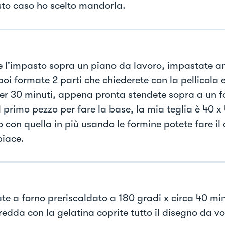
sto caso ho scelto mandorla.
e l'impasto sopra un piano da lavoro, impastate a
oi formate 2 parti che chiederete con la pellicola 
per 30 minuti, appena pronta stendete sopra a un fo
l primo pezzo per fare la base, la mia teglia è 40 x 
o con quella in più usando le formine potete fare il
piace.
ate a forno preriscaldato a 180 gradi x circa 40 mi
redda con la gelatina coprite tutto il disegno da vo