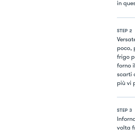
in que
STEP
2
Versat
poco, p
frigo 
forno i
scarti 
più vi 
STEP
3
Inforn
volta f