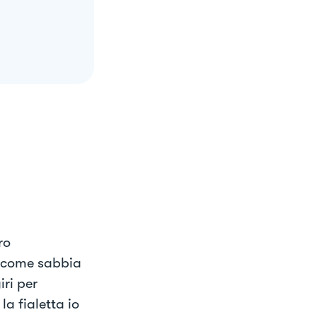
ro
a come sabbia
iri per
a fialetta io