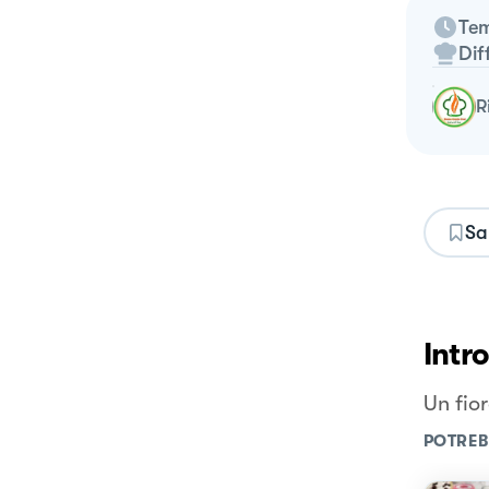
Tem
Dif
Sa
Intr
Un fio
POTREB