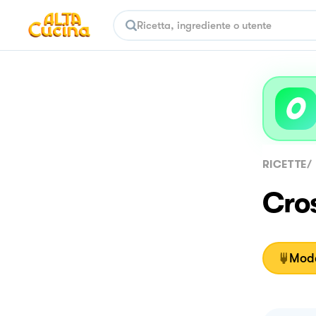
RICETTE
/
Cros
Moda