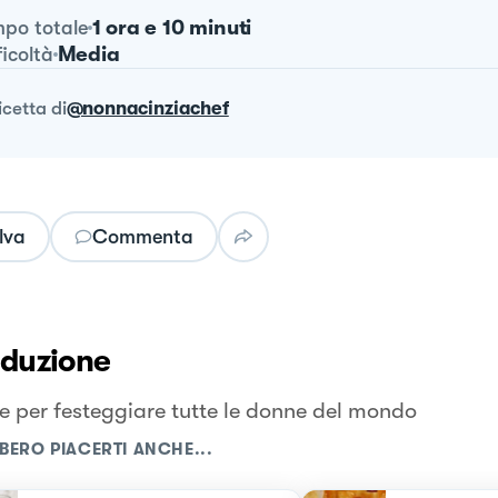
1 ora e 10 minuti
po totale
Media
ficoltà
ricetta
di
@nonnacinziachef
lva
Commenta
oduzione
re per festeggiare tutte le donne del mondo
BERO PIACERTI ANCHE...