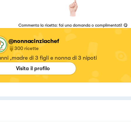
Commenta la ricetta: fai una domanda o complimentati! 😋
@nonnacinziachef
300
ricette
nni ,madre di 3 figli e nonna di 3 nipoti
Visita il profilo