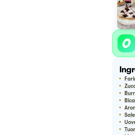
Ingr
Far
Zuc
Bur
Bi
Ar
Sale
Uov
Tuor