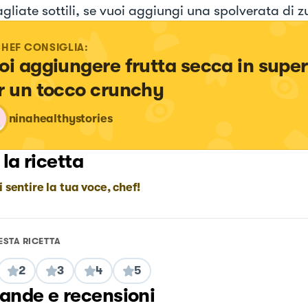
agliate sottili, se vuoi aggiungi una spolverata di 
CHEF CONSIGLIA:
oi aggiungere frutta secca in superf
r un tocco crunchy
ninahealthystories
 la ricetta
i sentire la tua voce, chef!
ESTA RICETTA
2
3
4
5
nde e recensioni