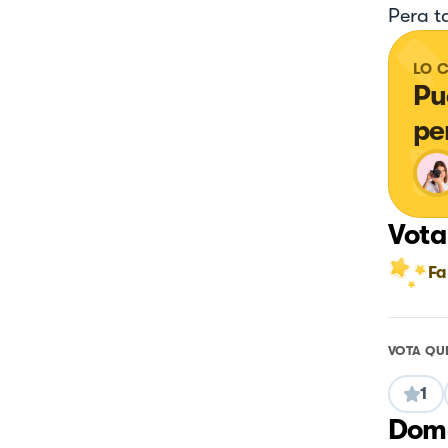
Pera t
LO 
Pu
pe
Vota
Fa
VOTA QU
1
Doma