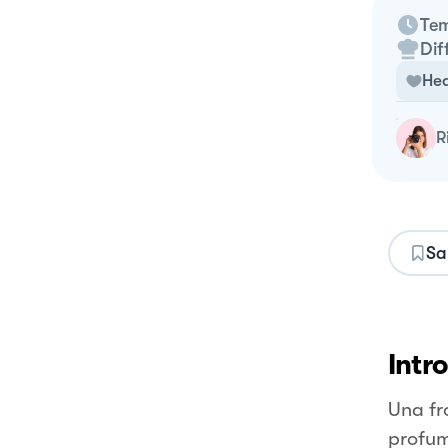
Tem
Dif
Hea
Sa
Intr
Una fr
profum