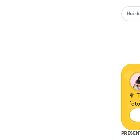
🥦 T
foto
PRESEN