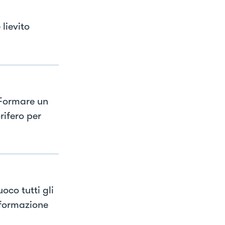
lievito
 Formare un
rifero per
co tutti gli
 formazione