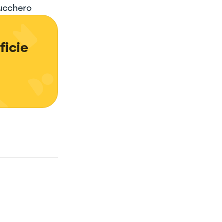
zucchero
icie 