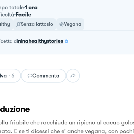
1 ora
po totale
Facile
ficoltà
lthy
Senza lattosio
Vegana
ricetta
di
ninahealthystories
lva
·
6
Commenta
oduzione
olla friabile che racchiude un ripieno al cacao golo
ata. E se ti dicessi che e’ anche vegana, con pochi