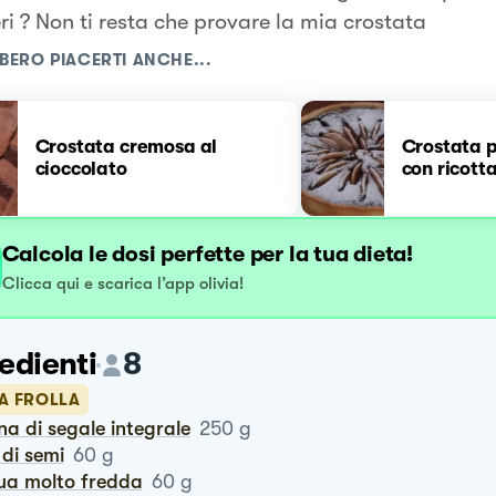
ri ? Non ti resta che provare la mia crostata
BERO PIACERTI ANCHE...
Crostata cremosa al
Crostata p
cioccolato
con ricott
Calcola le dosi perfette per la tua dieta!
Clicca qui e scarica l’app olivia!
edienti
8
LA FROLLA
ina di segale integrale
250
g
o di semi
60
g
qua molto fredda
60
g