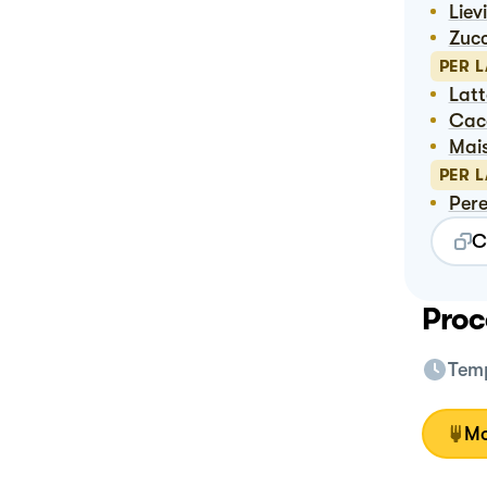
Liev
Zuc
PER 
Lat
Ca
Ma
PER 
Per
C
Proc
Temp
Mo