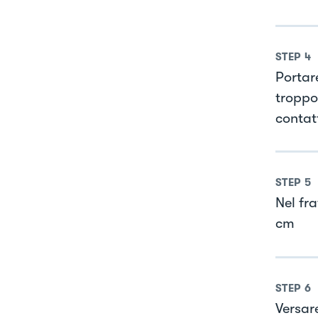
STEP
4
Portar
troppo 
contat
STEP
5
Nel fr
cm
STEP
6
Versare