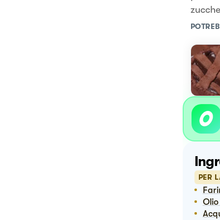
zucche
POTREB
Ingr
PER 
Far
Oli
Ac