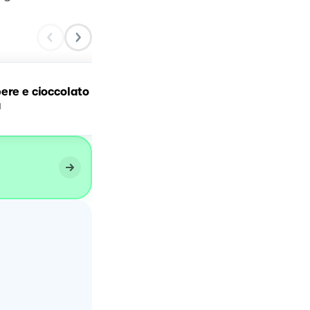
ere e cioccolato
Crostata nocciole e
a
cioccolato