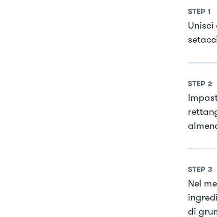
STEP
1
Unisci 
setacc
STEP
2
Impast
rettang
almeno
STEP
3
Nel me
ingred
di gru