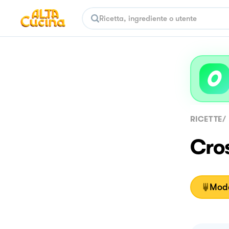
RICETTE
/
Cros
Moda