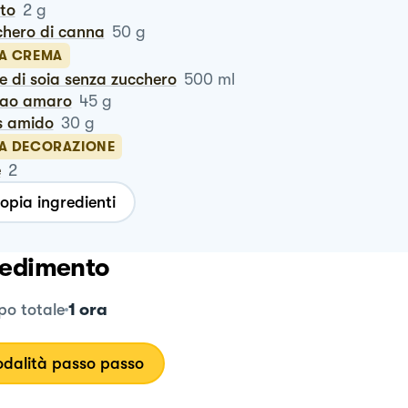
ito
2
g
chero di canna
50
g
LA CREMA
te di soia senza zucchero
500
ml
cao amaro
45
g
is amido
30
g
LA DECORAZIONE
e
2
opia ingredienti
edimento
1 ora
o totale
dalità passo passo