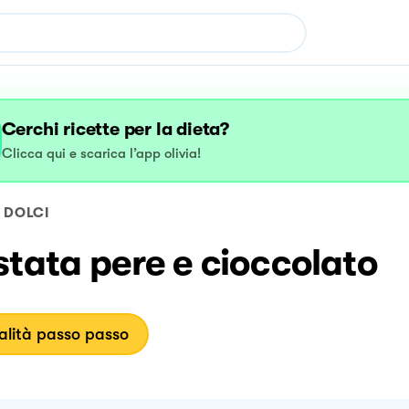
Cerchi ricette per la dieta?
Clicca qui e scarica l’app olivia!
DOLCI
tata pere e cioccolato
lità passo passo