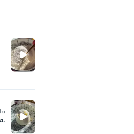
la
a.