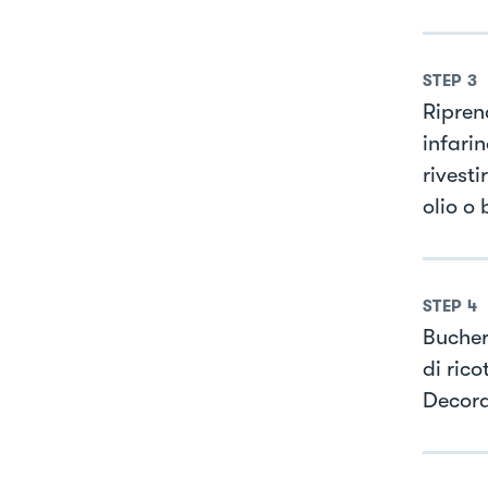
STEP
3
Ripren
infarin
rivest
olio o 
STEP
4
Bucher
di rico
Decora