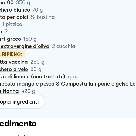
ina 00
350
g
chero bianco
70
g
½
vito per dolci
bustina
1
pizzico
a
2
urt greco
150
g
io extravergine d'oliva
2
cucchiai
L RIPIENO:
otta vaccina
250
g
chero a velo
50
g
rza di limone (non trattato)
q.b.
a Nonna
420
g
opia ingredienti
edimento