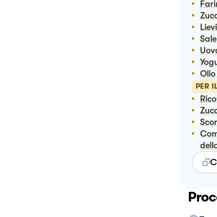
Far
Zuc
Lie
Sale
Uov
Yog
Ol
PER I
Ric
Zuc
Sco
Composta mango e pesca & Composta lampone e gelso Le Conserve
dell
C
Proc