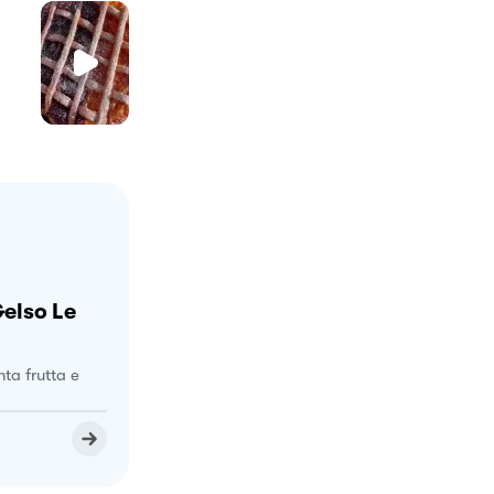
elso Le
nta frutta e