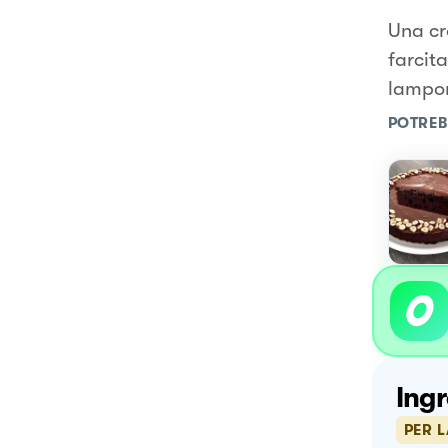
Una cr
farcit
lampon
POTREB
Ingr
PER L