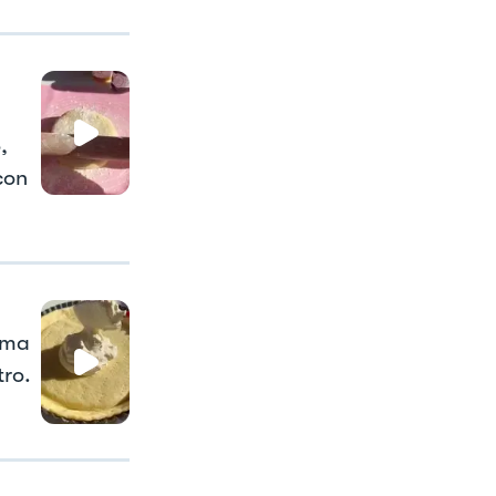
,
con
ema
tro.