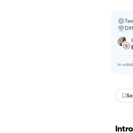
Tem
Dif
In colla
Sa
Intr