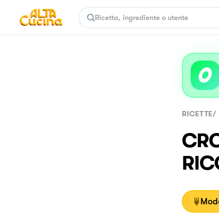
RICETTE
/
CRO
RIC
Moda