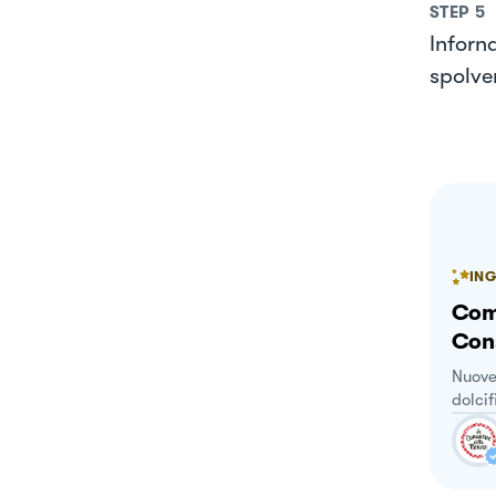
STEP
5
Inforna
spolve
ING
Com
Con
Nuove 
dolcif